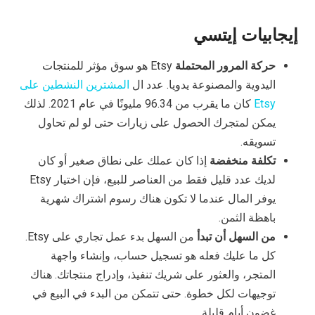
إيجابيات إيتسي
حركة المرور المحتملة
Etsy هو سوق مؤثر للمنتجات
اليدوية والمصنوعة يدويا. عدد ال
المشترين النشطين على
Etsy
كان ما يقرب من 96.34 مليونًا في عام 2021. لذلك
يمكن لمتجرك الحصول على زيارات حتى لو لم تحاول
تسويقه.
تكلفة منخفضة
إذا كان عملك على نطاق صغير أو كان
لديك عدد قليل فقط من العناصر للبيع، فإن اختيار Etsy
يوفر المال عندما لا تكون هناك رسوم اشتراك شهرية
باهظة الثمن.
من السهل أن تبدأ
من السهل بدء عمل تجاري على Etsy.
كل ما عليك فعله هو تسجيل حساب، وإنشاء واجهة
المتجر، والعثور على شريك تنفيذ، وإدراج منتجاتك. هناك
توجيهات لكل خطوة. حتى تتمكن من البدء في البيع في
غضون أيام قليلة.