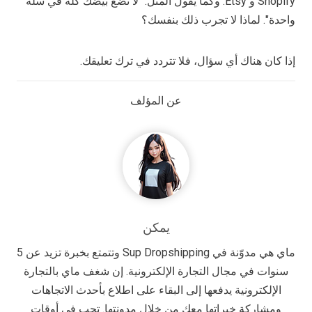
Shopify و Etsy. وكما يقول المثل: "لا تضع بيضك كله في سلة
واحدة". لماذا لا تجرب ذلك بنفسك؟
إذا كان هناك أي سؤال، فلا تتردد في ترك تعليقك.
عن المؤلف
يمكن
ماي هي مدوّنة في Sup Dropshipping وتتمتع بخبرة تزيد عن 5
سنوات في مجال التجارة الإلكترونية. إن شغف ماي بالتجارة
الإلكترونية يدفعها إلى البقاء على اطلاع بأحدث الاتجاهات
ومشاركة خبراتها معك من خلال مدونتها. تحب في أوقات