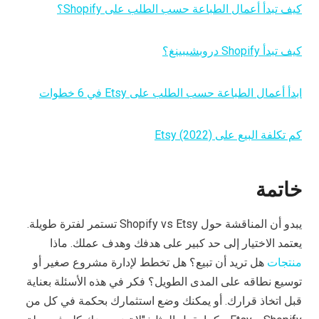
كيف تبدأ أعمال الطباعة حسب الطلب على Shopify؟
كيف تبدأ Shopify دروبشيبينغ؟
ابدأ أعمال الطباعة حسب الطلب على Etsy في 6 خطوات
كم تكلفة البيع على Etsy (2022)
خاتمة
يبدو أن المناقشة حول Shopify vs Etsy تستمر لفترة طويلة.
يعتمد الاختيار إلى حد كبير على هدفك وهدف عملك. ماذا
منتجات
هل تريد أن تبيع؟ هل تخطط لإدارة مشروع صغير أو
توسيع نطاقه على المدى الطويل؟ فكر في هذه الأسئلة بعناية
قبل اتخاذ قرارك. أو يمكنك وضع استثمارك بحكمة في كل من