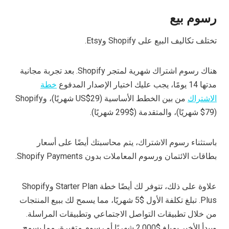
رسوم بيع
تختلف تكاليف البيع على Shopify وEtsy.
هناك رسوم اشتراك شهرية لمتجر Shopify.
بعد تجربة مجانية
مدتها 14 يومًا، يجب عليك اختيار الإصدار المدفوع
خطة
الاشتراك
من بين الخطط الأساسية (US$29 شهريًا)، وShopify
($79 شهريًا)، والمتقدمة ($299 شهريًا).
باستثناء رسوم الاشتراك، يتم محاسبتك أيضًا على أسعار
بطاقات الائتمان ورسوم المعاملات بدون Shopify Payments.
علاوة على ذلك، تتوفر لك أيضًا خطة Starter Plan وShopify
Plus. تبلغ تكلفة الأول $5 شهريًا، مما يسمح لك ببيع المنتجات
من خلال تطبيقات التواصل الاجتماعي وتطبيقات المراسلة.
ويبدأ الأخير بمبلغ $2,000 شهريًا أو رسوم متغيرة، مما يسمح