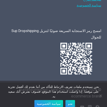
سياسة الخصوصية
امسح رمز الاستجابة السريعة ضوئيًا لتنزيل Sup Dropshipping
للجوال
نحن نستخدم ملفات تعريف الارتباط للتأكد من أننا نقدم لك أفضل تجربة
© 2026 Supdropshipping | Help you build up your
على موقعنا. إذا واصلت استخدام هذا الموقع، فسوف نفترض أنك سعيد
ecommerce brand
به.
نعم
سياسة الخصوصية