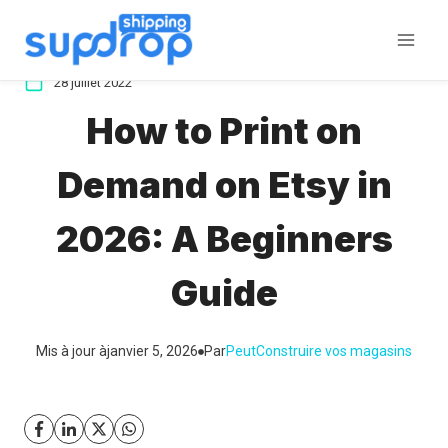
Aller
au
contenu
28 juillet 2022
How to Print on
Demand on Etsy in
2026: A Beginners
Guide
Mis à jour à
janvier 5, 2026
Par
Peut
Construire vos magasins