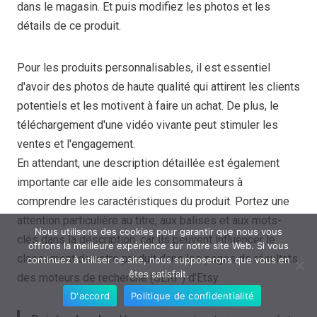
dans le magasin. Et puis modifiez les photos et les
détails de ce produit.
Pour les produits personnalisables, il est essentiel
d'avoir des photos de haute qualité qui attirent les clients
potentiels et les motivent à faire un achat. De plus, le
téléchargement d'une vidéo vivante peut stimuler les
ventes et l'engagement.
En attendant, une description détaillée est également
importante car elle aide les consommateurs à
comprendre les caractéristiques du produit. Portez une
attention particulière au titre, aux balises et aux mots-
Nous utilisons des cookies pour garantir que nous vous
clés dans la description, car ils peuvent influencer le
offrons la meilleure expérience sur notre site Web. Si vous
classement de votre produit dans les pages de résultats
continuez à utiliser ce site, nous supposerons que vous en
êtes satisfait.
des moteurs de recherche (SERP) d'Etsy.
D'accord
Politique de confidentialité