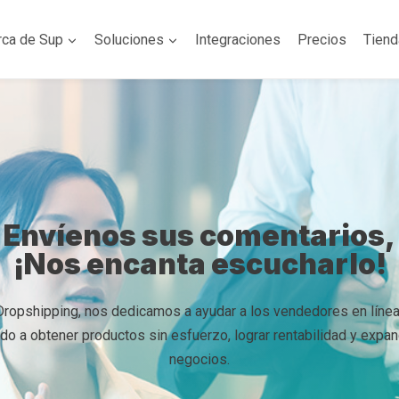
rca de Sup
Soluciones
Integraciones
Precios
Tien
Envíenos sus comentarios,
¡Nos encanta escucharlo!
Dropshipping, nos dedicamos a ayudar a los vendedores en línea
do a obtener productos sin esfuerzo, lograr rentabilidad y expan
negocios.