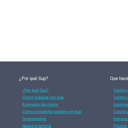
¿Por qué Sup?
Que hac
¿Por qué Sup?
Centro 
Cómo trabajar con Sup
Centro 
Extensión de cromo
Imprime 
Cómo completar pedidos en Sup
Constru
Dropshipping
Integra
Nuestra historia
Precios