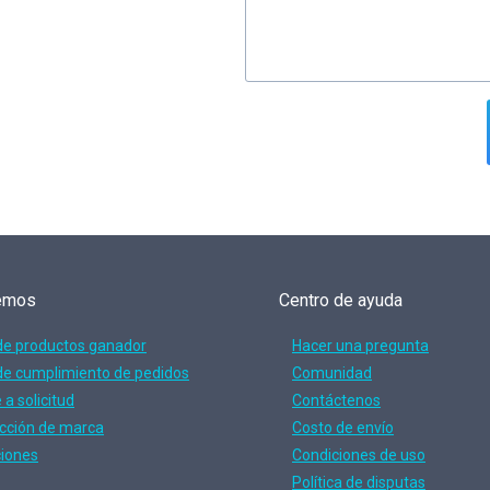
emos
Centro de ayuda
de productos ganador
Hacer una pregunta
de cumplimiento de pedidos
Comunidad
a solicitud
Contáctenos
cción de marca
Costo de envío
ciones
Condiciones de uso
Política de disputas