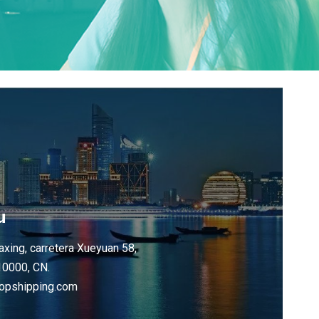
u
axing, carretera Xueyuan 58,
0000, CN.
opshipping.com