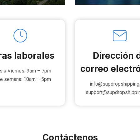
as laborales
Dirección 
correo electr
s a Viernes: 9am – 7pm
de semana: 10am – 5pm
info@supdropshipping
support@supdropshippi
Contáctenos