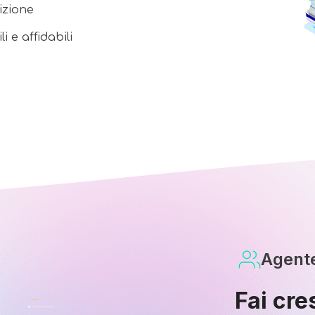
izione
 e affidabili
Agent
Fai cre