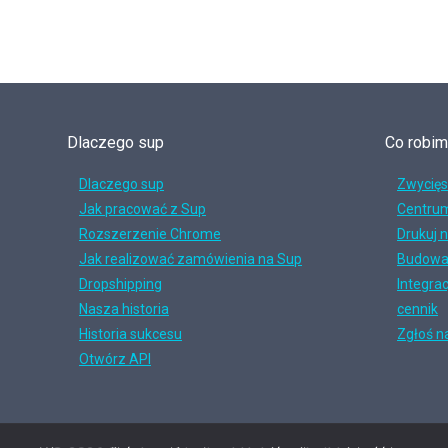
Dlaczego sup
Co robi
Dlaczego sup
Zwycięs
Jak pracować z Sup
Centrum
Rozszerzenie Chrome
Drukuj 
Jak realizować zamówienia na Sup
Budowa
Dropshipping
Integrac
Nasza historia
cennik
Historia sukcesu
Zgłoś n
Otwórz API