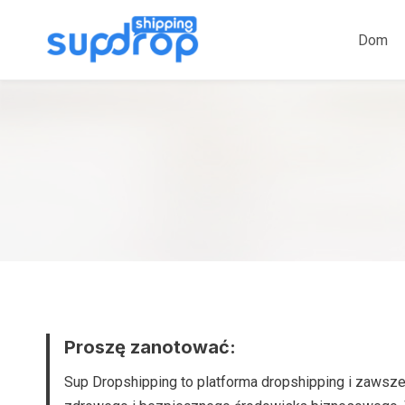
Przeskocz
do
Dom
treści
Proszę zanotować:
Sup Dropshipping to platforma dropshipping i zawsz