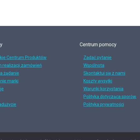
my
Centrum pomocy
kie Centrum Produktów
Zadać pytanie
 realizacji zamówień
Wspólnota
na żądanie
Skontaktuj się z nami
nie marki
Koszty wysyłki
je
Warunki korzystania
Polityka dotycząca sporów
adużycie
Polityka prywatności