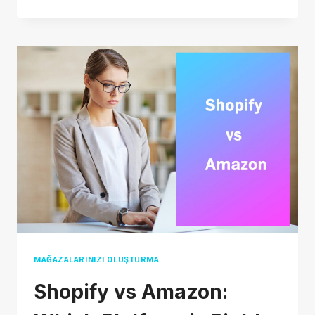
DROPSHIPPING
IN
2026:
A
COMPLETE
GUIDE
FOR
BEGINNERS
MAĞAZALARINIZI OLUŞTURMA
Shopify vs Amazon: