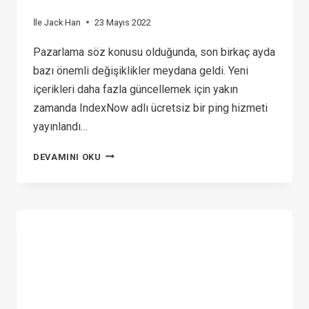
İle
Jack Han
23 Mayıs 2022
Pazarlama söz konusu olduğunda, son birkaç ayda
bazı önemli değişiklikler meydana geldi. Yeni
içerikleri daha fazla güncellemek için yakın
zamanda IndexNow adlı ücretsiz bir ping hizmeti
yayınlandı…
TOP
DEVAMINI OKU
5
DIGITAL
MARKETING
TIPS
IN
E-
COMMERCE
FOR