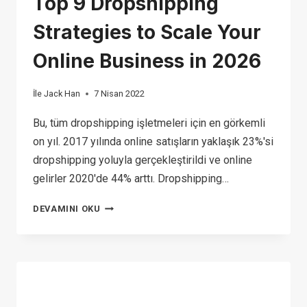
Top 9 Dropshipping
Strategies to Scale Your
Online Business in 2026
İle
Jack Han
7 Nisan 2022
Bu, tüm dropshipping işletmeleri için en görkemli
on yıl. 2017 yılında online satışların yaklaşık 23%'si
dropshipping yoluyla gerçekleştirildi ve online
gelirler 2020'de 44% arttı. Dropshipping…
TOP
DEVAMINI OKU
9
DROPSHIPPING
STRATEGIES
TO
SCALE