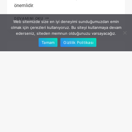
önemlidir.
YENI
DEVAMINI OKU
Web sitemizde size en iyi deneyimi sunduğumuzdan emin
BAŞLAYANLAR
olmak için çerezleri kullanıyoruz. Bu siteyi kullanmaya devam
ederseniz, siteden memnun olduğunuzu varsayacağız.
İÇIN
DROPSHIPPING
Tamam
Gizlilik Politikası
TERIMLERI
SÖZLÜĞÜ
SUP'TA ÇALIŞIYOR