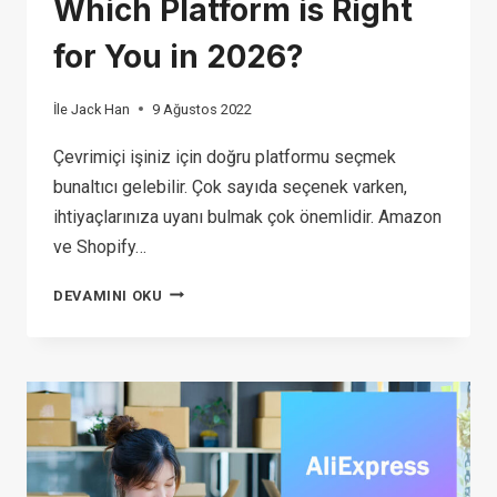
Which Platform is Right
for You in 2026?
İle
Jack Han
9 Ağustos 2022
Çevrimiçi işiniz için doğru platformu seçmek
bunaltıcı gelebilir. Çok sayıda seçenek varken,
ihtiyaçlarınıza uyanı bulmak çok önemlidir. Amazon
ve Shopify…
SHOPIFY
DEVAMINI OKU
VS
AMAZON:
WHICH
PLATFORM
IS
RIGHT