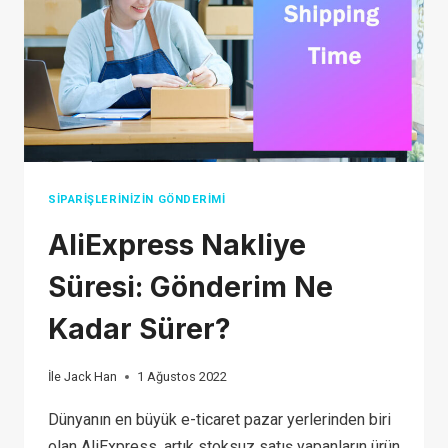
FOR
YOU
IN
2026?
SIPARIŞLERINIZIN GÖNDERIMI
AliExpress Nakliye
Süresi: Gönderim Ne
Kadar Sürer?
İle
Jack Han
1 Ağustos 2022
Dünyanın en büyük e-ticaret pazar yerlerinden biri
olan AliExpress, artık stoksuz satış yapanların ürün