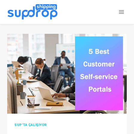
İçeriğe
atla
SUP'TA ÇALIŞIYOR