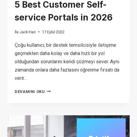
5 Best Customer Self-
service Portals in 2026
İle
Jack Han
17 Eylül 2022
Çoğu kullanıcı, bir destek temsilcisiyle iletişime
geçmekten daha kolay ve daha hızlı bir yol
olduğundan sorunlarını kendi çözmeyi sever. Aynı
zamanda onlara daha fazlasını öğrenme fırsatı da
verir…
5
DEVAMINI OKU
BEST
CUSTOMER
SELF-
SERVICE
PORTALS