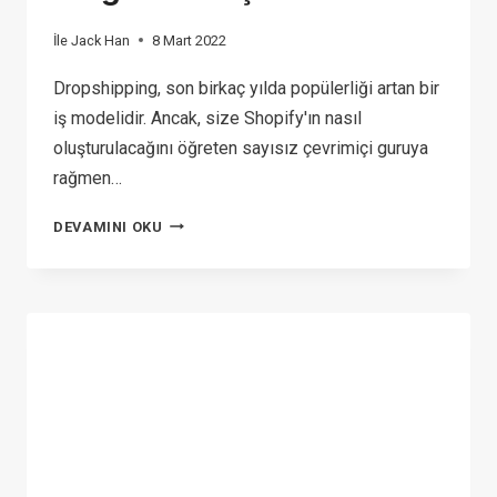
İle
Jack Han
8 Mart 2022
Dropshipping, son birkaç yılda popülerliği artan bir
iş modelidir. Ancak, size Shopify'ın nasıl
oluşturulacağını öğreten sayısız çevrimiçi guruya
rağmen…
YENI
DEVAMINI OKU
BAŞLAYANLAR
İÇIN
DROPSHIPPING:
3
ADIMDA
BAŞARILI
BIR
ÇEVRIMIÇI
MAĞAZA