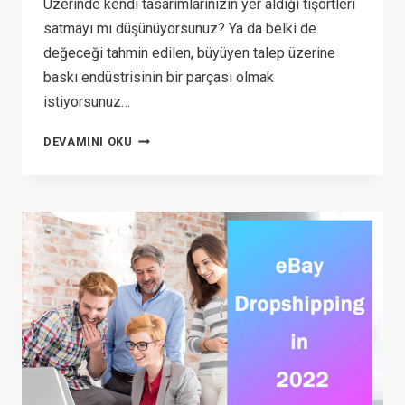
Üzerinde kendi tasarımlarınızın yer aldığı tişörtleri
satmayı mı düşünüyorsunuz? Ya da belki de
değeceği tahmin edilen, büyüyen talep üzerine
baskı endüstrisinin bir parçası olmak
istiyorsunuz…
PRINTIFY
DEVAMINI OKU
VS
PRINTFUL DEEP
COMPARISON: LATEST
REVIEW
IN
2026