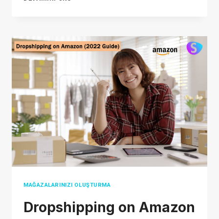
VE
ALIEXPRESS:
DROPSHIPPING
YAPANLAR
IÇIN
BENZERLIKLER
VE
FARKLILIKLAR
MAĞAZALARINIZI OLUŞTURMA
Dropshipping on Amazon