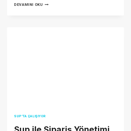
HOW
DEVAMINI OKU
MUCH
DOES
IT
COST
TO
SELL
ON
ETSY(2026)
SUP'TA ÇALIŞIYOR
Sup ile Sipariş Yönetimi