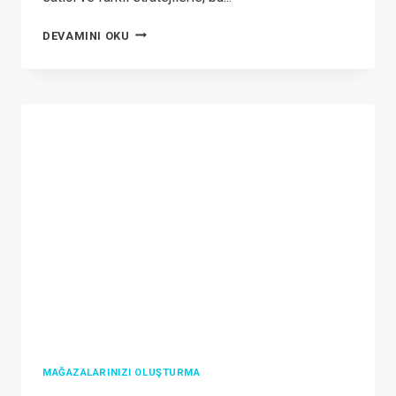
RRP
DEVAMINI OKU
ANLAMINI
ANLAMAK:
HER
PERAKENDECININ
BILMESI
GEREKENLER
MAĞAZALARINIZI OLUŞTURMA