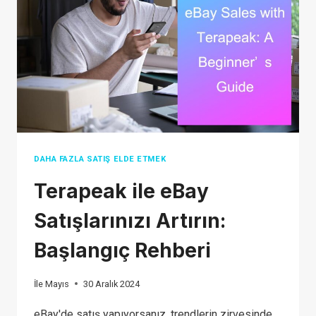
FIND
THE
BEST
FIT
FOR
YOUR
BUSINESS
DAHA FAZLA SATIŞ ELDE ETMEK
Terapeak ile eBay
Satışlarınızı Artırın:
Başlangıç Rehberi
İle
Mayıs
30 Aralık 2024
eBay'de satış yapıyorsanız, trendlerin zirvesinde