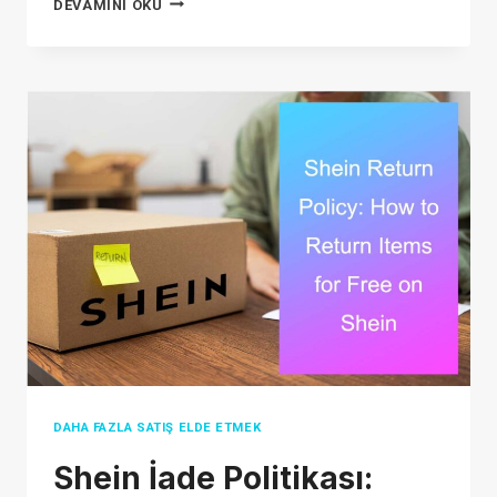
WHY
DEVAMINI OKU
TIKTOK
SHOP
IS
SO
CHEAP:
8
HIDDEN
REASONS
AND
HOW
SAFE
IT
REALLY
IS
DAHA FAZLA SATIŞ ELDE ETMEK
Shein İade Politikası: