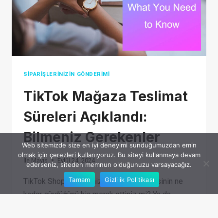
SIPARIŞLERINIZIN GÖNDERIMI
TikTok Mağaza Teslimat
Süreleri Açıklandı:
Bilmeniz Gerekenler
Web sitemizde size en iyi deneyimi sunduğumuzdan emin
olmak için çerezleri kullanıyoruz. Bu siteyi kullanmaya devam
İle
Mayıs
Eylül 24, 2024
ederseniz, siteden memnun olduğunuzu varsayacağız.
Tamam
Gizlilik Politikası
TikTok Shop siparişinizin teslim edilmesinin ne
kadar sürdüğünü hiç merak ettiniz mi? Ya da
kargolama yöntemleri ve maliyetleri hakkında