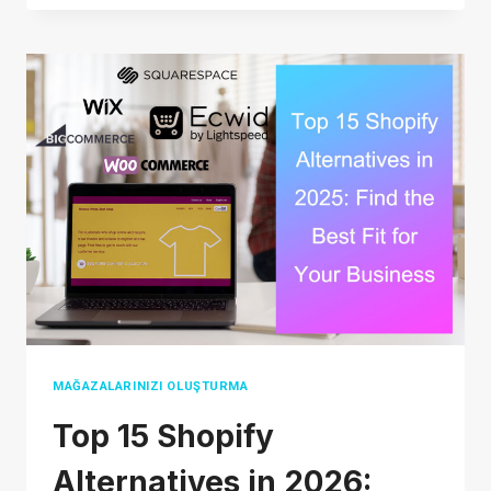
ÜCRETSIZ
KARGO:
SATICILAR
VE
ALIŞVERIŞ
YAPANLAR
İÇIN
EKSIKSIZ
BIR
KILAVUZ
MAĞAZALARINIZI OLUŞTURMA
Top 15 Shopify
Alternatives in 2026: