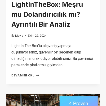
LightInTheBox: Meşru
mu Dolandırıcılık mı?
Ayrıntılı Bir Analiz
İle
Mayıs
Ekim 22, 2024
Light In The Box'ta alışveriş yapmayı
düşünüyorsanız, güvenilir bir seçenek olup
olmadığını merak ediyor olabilirsiniz. Bu çevrimiçi
perakende platformu, giyimden…
LIGHTINTHEBOX:
DEVAMINI OKU
MEŞRU
MU
DOLANDIRICILIK
MI?