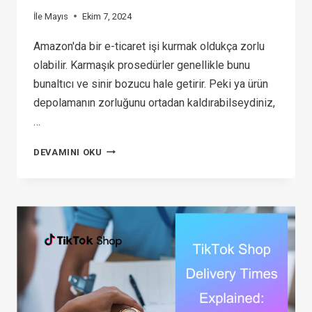
İle
Mayıs
Ekim 7, 2024
Amazon'da bir e-ticaret işi kurmak oldukça zorlu
olabilir. Karmaşık prosedürler genellikle bunu
bunaltıcı ve sinir bozucu hale getirir. Peki ya ürün
depolamanın zorluğunu ortadan kaldırabilseydiniz,
…
ENVANTER
DEVAMINI OKU
OLMADAN
AMAZON'DA
SATIŞ
YAPMAK
İÇIN
4
KANITLANMIŞ
YAKLAŞIM