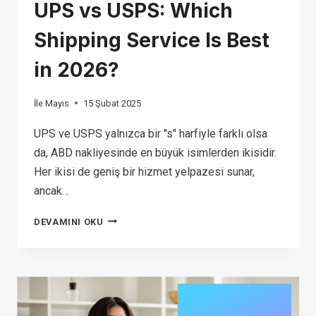
UPS vs USPS: Which
Shipping Service Is Best
in 2026?
İle
Mayıs
15 Şubat 2025
UPS ve USPS yalnızca bir "s" harfiyle farklı olsa
da, ABD nakliyesinde en büyük isimlerden ikisidir.
Her ikisi de geniş bir hizmet yelpazesi sunar,
ancak…
UPS
DEVAMINI OKU
VS
USPS:
WHICH
SHIPPING
SERVICE