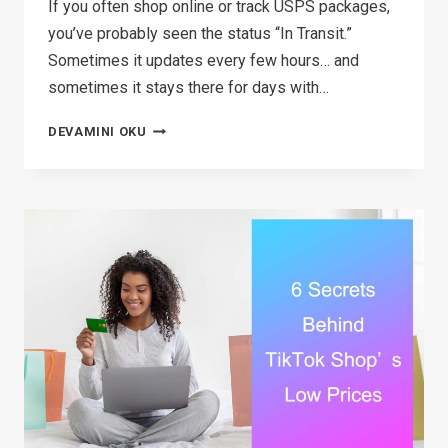
If you often shop online or track USPS packages,
you’ve probably seen the status “In Transit.”
Sometimes it updates every few hours… and
sometimes it stays there for days with…
WHAT
DEVAMINI OKU
DOES
“IN
TRANSIT”
MEAN
IN
USPS?
(2026
GUIDE)