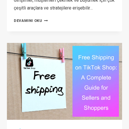
Girişimler, müşterileri çekmek ve büyümek için çok
çeşitli araçlara ve stratejilere erişebilir…
YENI
DEVAMINI OKU
BAŞLAYANLAR
İÇIN
DIJITAL
PAZARLAMA:
BÜYÜMENIZI
ARTIRACAK
7
TEMEL
STRATEJI