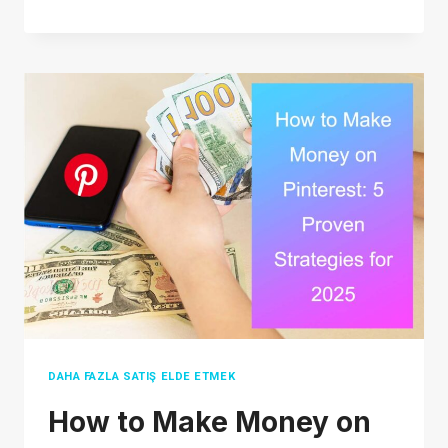
MEŞRU
MU?
SATIN
ALMADAN
VEYA
SATMADAN
ÖNCE
BILMENIZ
GEREKENLER
DAHA FAZLA SATIŞ ELDE ETMEK
How to Make Money on