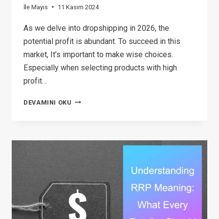
İle
Mayıs
11 Kasım 2024
As we delve into dropshipping in 2026, the
potential profit is abundant. To succeed in this
market, It’s important to make wise choices.
Especially when selecting products with high
profit…
TOP
DEVAMINI OKU
24
DROPSHIPPING
PRODUCTS
WITH
HIGH
PROFIT
MARGIN
IN