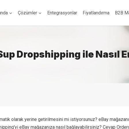
ında
Çözümler
Entegrasyonlar
Fiyatlandırma
B2B M
up Dropshipping ile Nasıl E
omatik olarak yerine getirilmesini mi istiyorsunuz? eBay mağazan
hipping'yi eBay mağazanıza nasıl bağlayabilirsiniz? Cevap Orderd