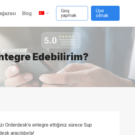
Üye
Giriş
ağazası
Blog
yapmak
olmak
ntegre Edebilirim?
ızı Orderdesk'e entegre ettiğiniz sürece Sup
esk aracılığıyla!