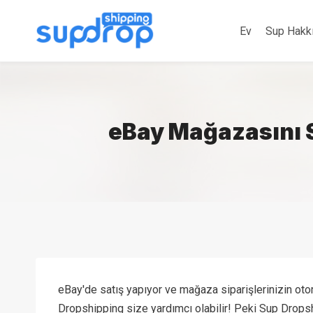
İçeriğe
atla
Ev
Sup Hakk
eBay Mağazasını S
eBay'de satış yapıyor ve mağaza siparişlerinizin ot
Dropshipping size yardımcı olabilir! Peki Sup Drops