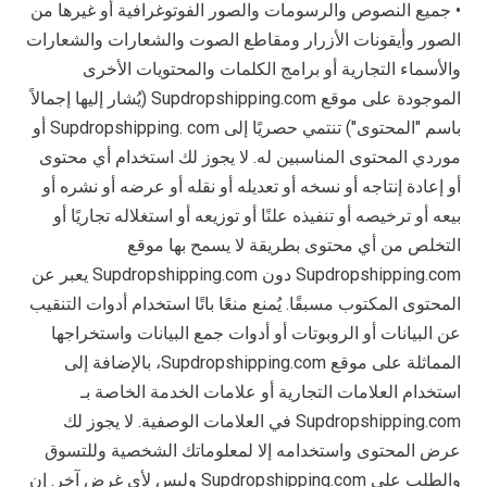
• جميع النصوص والرسومات والصور الفوتوغرافية أو غيرها من
الصور وأيقونات الأزرار ومقاطع الصوت والشعارات والشعارات
والأسماء التجارية أو برامج الكلمات والمحتويات الأخرى
الموجودة على موقع Supdropshipping.com (يُشار إليها إجمالاً
باسم "المحتوى") تنتمي حصريًا إلى Supdropshipping. com أو
موردي المحتوى المناسبين له. لا يجوز لك استخدام أي محتوى
أو إعادة إنتاجه أو نسخه أو تعديله أو نقله أو عرضه أو نشره أو
بيعه أو ترخيصه أو تنفيذه علنًا أو توزيعه أو استغلاله تجاريًا أو
التخلص من أي محتوى بطريقة لا يسمح بها موقع
Supdropshipping.com دون Supdropshipping.com يعبر عن
المحتوى المكتوب مسبقًا. يُمنع منعًا باتًا استخدام أدوات التنقيب
عن البيانات أو الروبوتات أو أدوات جمع البيانات واستخراجها
المماثلة على موقع Supdropshipping.com، بالإضافة إلى
استخدام العلامات التجارية أو علامات الخدمة الخاصة بـ
Supdropshipping.com في العلامات الوصفية. لا يجوز لك
عرض المحتوى واستخدامه إلا لمعلوماتك الشخصية وللتسوق
والطلب على Supdropshipping.com وليس لأي غرض آخر. إن