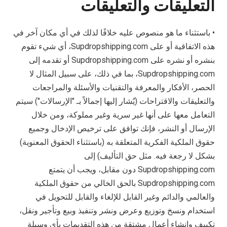
التعليقات والتعليقات
• باستثناء ما هو منصوص عليه خلافًا لذلك في أي مكان آخر في
هذه الاتفاقية أو على Supdropshipping.com، أي شيء تقوم
بنشره أو نشره على Supdropshipping.com أو تقدمه إلى
Supdropshipping.com، بما في ذلك، على سبيل المثال لا
الحصر، الأفكار والمعرفة والتقنيات والأسئلة والمراجعات
والتعليقات والاقتراحات (يُشار إليها إجمالاً بـ "الإرسالات") سيتم
التعامل معها على أنها غير سرية وغير مملوكة، ومن خلال
الإرسال أو النشر، فإنك توافق على ترخيص الإدخال وجميع
حقوق الملكية الفكرية المتعلقة به (باستثناء الحقوق المعنوية)
بشكل لا رجعة فيه. مثل حق التأليف) إلى
Supdropshipping.com دون مقابل، ويجب أن يتمتع
Supdropshipping.com بالحق الخالي من حقوق الملكية
والعالمي والدائم وغير القابل للإلغاء والقابل للتحويل في
استخدام ونسخ وتوزيع وعرض ونشر وتنفيذ وبيع وتأجير ونقل،
تكييف وإنشاء أعمال مشتقة من هذه التقديمات بأي وسيلة