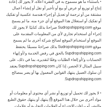
• باستثناء ما هو مسموح به في الفقرة أعلاه، لا يجوز لك إعادة
إنتاج أو توزيع أو عرض أو بيع أو تأجير أو نقل أو إنشاء أعمال
مشتقة من أو ترجمة أو تعديل أو إجراء هندسة عكسية أو تفكيك
أو تفكيك أو استغلال هذا الموقع أو أي جزء منه. ما لم يسمح
موقع Sudropshipping.com صراحةً بذلك كتابيًا. لا يجوز لك
إجراء أي استخدام تجاري لأي من المعلومات المقدمة على
الموقع أو استخدام الموقع لصالح شركة أخرى ما لم يسمح
موقع Sudropshipping.com بذلك صراحةً مسبقًا. يحتفظ
Supdropshipping.com بالحق في رفض الخدمة و/أو إنهاء
الحسابات و/أو إلغاء الطلبات وفقًا لتقديره، بما في ذلك، على
سبيل المثال لا الحصر، إذا كان Supdropshipping.com يعتقد
أن سلوك العميل ينتهك القوانين المعمول بها أو يضر بمصالح
Supdropshipping.com.
• لا يجوز لك تحميل أو توزيع أو نشر أي محتوى أو معلومات أو
مواد أخرى من خلال هذا الموقع (
أ
) ينتهك أو ينتهك حقوق الطبع
والنشر أو براءات الاختراع أو العلامات التجارية أو علامات