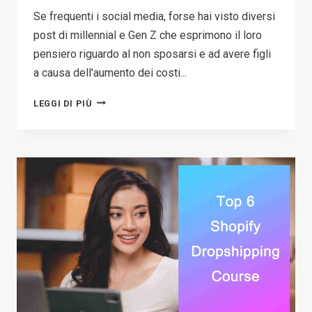
Se frequenti i social media, forse hai visto diversi
post di millennial e Gen Z che esprimono il loro
pensiero riguardo al non sposarsi e ad avere figli
a causa dell'aumento dei costi...
FORNITURE
LEGGI DI PIÙ
PER
ANIMALI
IN
DROPSHIPPING:
QUALI
SONO
I
MIGLIORI
PRODOTTI
PER
ANIMALI