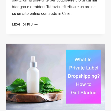
piattaforma allettante per acquistare ciò di cui hai
bisogno e desideri. Tuttavia, effettuare un ordine
su un sito online con sede in Cina…
COSE
LEGGI DI PIÙ
CHE
DEVI
SAPERE
SUL
PROCESSO
DI
CONTROVERSIA
ALIEXPRESS