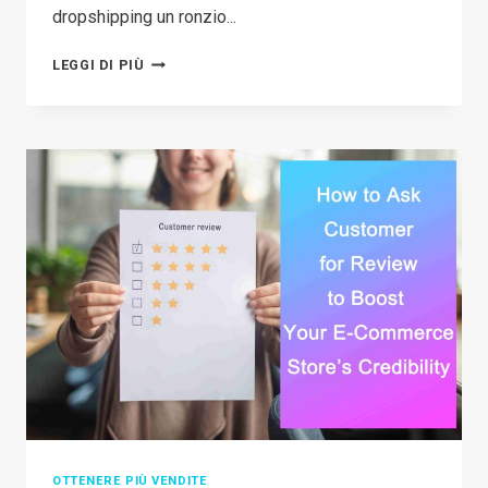
dropshipping un ronzio...
TOP
LEGGI DI PIÙ
6
SHOPIFY
DROPSHIPPING
COURSE
2026
OTTENERE PIÙ VENDITE