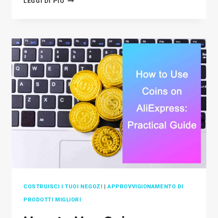
LEGGI DI PIÙ
CHIEDERE
UNA
REVISIONE
AL
CLIENTE
PER
AUMENTARE
LA
CREDIBILITÀ
DEL
TUO
NEGOZIO
E-
COMMERCE
COSTRUISCI I TUOI NEGOZI
|
APPROVVIGIONAMENTO DI
PRODOTTI MIGLIORI