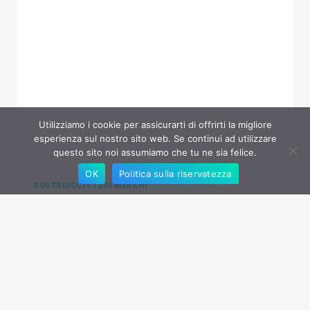
COMMERCE?
PRO,
CONTRO
E
OTTIMI
CONSIGLI
Utilizziamo i cookie per assicurarti di offrirti la migliore
PER
esperienza sul nostro sito web. Se continui ad utilizzare
PRINCIPIANTI
questo sito noi assumiamo che tu ne sia felice.
OK
Politica sulla riservatezza
COSTRUISCI I TUOI MARCHI
12 eCommerce Business
Ideas to Jumpstart Your
Online Business Creation
in 2026