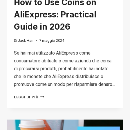
How to Use Coins on
AliExpress: Practical
Guide in 2026
Di
Jack Han
7 maggio 2024
Se hai mai utilizzato AliExpress come
consumatore abituale o come azienda che cerca
di procurarsi prodotti, probabilmente hai notato
che le monete che AliExpress distribuisce o
promuove come un modo per risparmiare denaro...
HOW
LEGGI DI PIÙ
TO
USE
COINS
ON