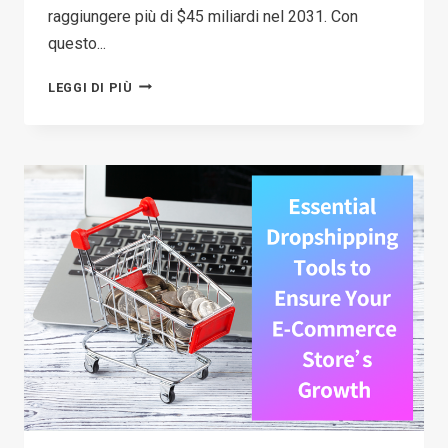
raggiungere più di $45 miliardi nel 2031. Con
questo...
8
LEGGI DI PIÙ
BEST
PRINT-
ON-
DEMAND
WEBSITES
AND
COMPANIES
2026