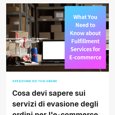
DI
TENDENZA
SU
TIKTOK
DA
VENDERE
SUL
TUO
NEGOZIO
DI
E-
COMMERCE
SPEDIZIONE DEI TUOI ORDINI
Cosa devi sapere sui
servizi di evasione degli
ordini per l'e-commerce