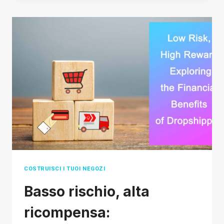
È
IL
DROPSHIPPING
A
MARCHIO
PRIVATO?
COME
INIZIARE
COSTRUISCI I TUOI NEGOZI
Basso rischio, alta
ricompensa: