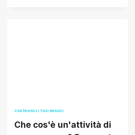
STRUMENTI
ESSENZIALI
PER
IL
DROPSHIPPING
PER
GARANTIRE
LA
CRESCITA
DEL
TUO
NEGOZIO
E-
COMMERCE
COSTRUISCI I TUOI NEGOZI
Che cos'è un'attività di