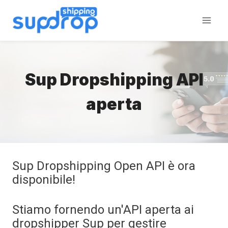
Salta
al
contenuto
Sup Dropshipping API
aperta
Sup Dropshipping Open API è ora
disponibile!
Stiamo fornendo un'API aperta ai
dropshipper Sup per gestire