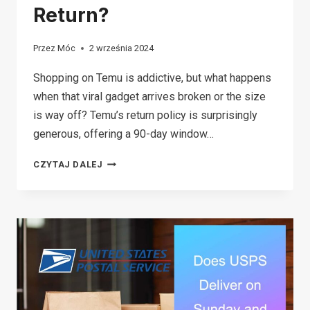
Return?
Przez
Móc
2 września 2024
Shopping on Temu is addictive, but what happens
when that viral gadget arrives broken or the size
is way off? Temu’s return policy is surprisingly
generous, offering a 90-day window…
TEMU
CZYTAJ DALEJ
RETURN
POLICY
2026:
CAN
YOU
GET
A