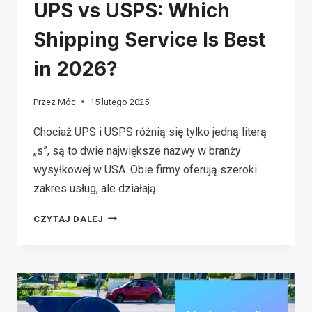
UPS vs USPS: Which
Shipping Service Is Best
in 2026?
Przez
Móc
15 lutego 2025
Chociaż UPS i USPS różnią się tylko jedną literą
„s”, są to dwie największe nazwy w branży
wysyłkowej w USA. Obie firmy oferują szeroki
zakres usług, ale działają…
UPS
CZYTAJ DALEJ
VS
USPS:
WHICH
SHIPPING
SERVICE