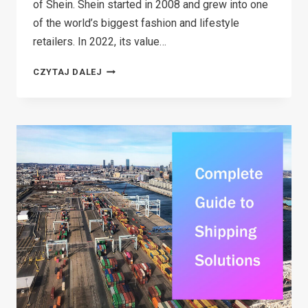
of Shein. Shein started in 2008 and grew into one
of the world’s biggest fashion and lifestyle
retailers. In 2022, its value…
HOW
CZYTAJ DALEJ
LONG
DOES
SHEIN
TAKE
TO
DELIVER?
(QUICK
GUIDE
FOR
2026)