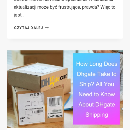
aktualizacji może być frustrujące, prawda? Więc to
jest…
DOES
CZYTAJ DALEJ
USPS
DELIVER
ON
SUNDAY
OR
SATURDAY
IN
2026?