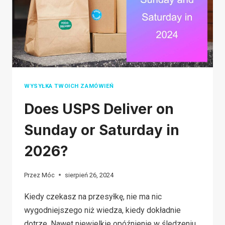
REFUND
WITHOUT
A
RETURN?
WYSYŁKA TWOICH ZAMÓWIEŃ
Does USPS Deliver on
Sunday or Saturday in
2026?
Przez
Móc
sierpień 26, 2024
Kiedy czekasz na przesyłkę, nie ma nic
wygodniejszego niż wiedza, kiedy dokładnie
dotrze. Nawet niewielkie opóźnienie w śledzeniu