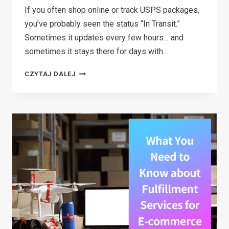
If you often shop online or track USPS packages,
you’ve probably seen the status “In Transit.”
Sometimes it updates every few hours… and
sometimes it stays there for days with…
WHAT
CZYTAJ DALEJ
DOES
“IN
TRANSIT”
MEAN
IN
USPS?
(2026
GUIDE)