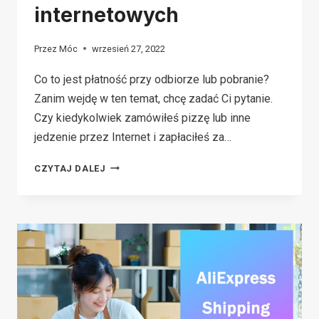
internetowych
Przez
Móc
wrzesień 27, 2022
Co to jest płatność przy odbiorze lub pobranie?
Zanim wejdę w ten temat, chcę zadać Ci pytanie.
Czy kiedykolwiek zamówiłeś pizzę lub inne
jedzenie przez Internet i zapłaciłeś za…
CO
CZYTAJ DALEJ
TO
JEST
PŁATNOŚĆ
PRZY
ODBIORZE
(COD)?
SZCZEGÓŁOWE