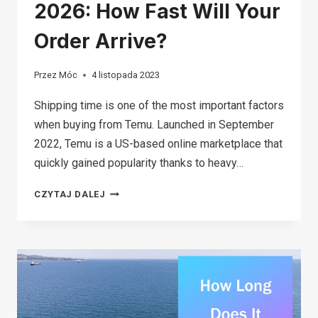
2026: How Fast Will Your
Order Arrive?
Przez
Móc
4 listopada 2023
Shipping time is one of the most important factors
when buying from Temu. Launched in September
2022, Temu is a US-based online marketplace that
quickly gained popularity thanks to heavy…
TEMU
CZYTAJ DALEJ
SHIPPING
TIMES
2026:
HOW
FAST
WILL