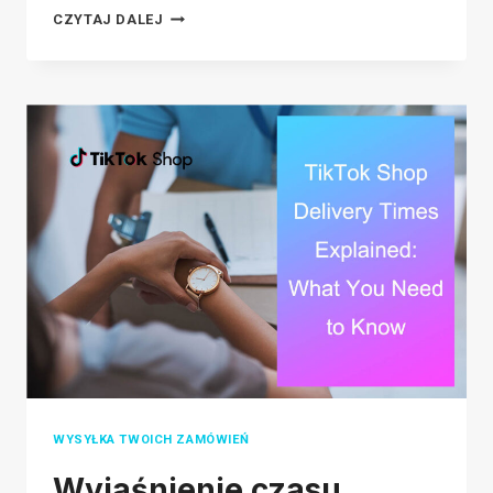
CO
CZYTAJ DALEJ
MUSISZ
WIEDZIEĆ
O
USŁUGACH
REALIZACJI
ZAMÓWIEŃ
DLA
E-
COMMERCE
WYSYŁKA TWOICH ZAMÓWIEŃ
Wyjaśnienie czasu