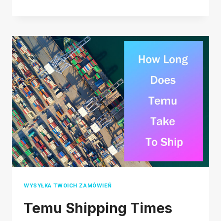
DŁUGO
TRWA
WYSYŁKA
DHGATE?
WSZYSTKO,
CO
MUSISZ
WIEDZIEĆ
O
WYSYŁCE
DHGATE
WYSYŁKA TWOICH ZAMÓWIEŃ
Temu Shipping Times