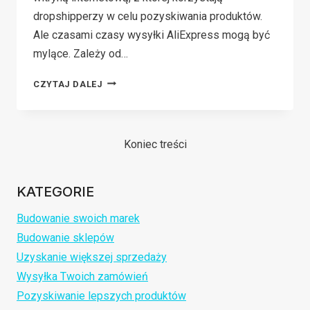
dropshipperzy w celu pozyskiwania produktów.
Ale czasami czasy wysyłki AliExpress mogą być
mylące. Zależy od…
CZAS
CZYTAJ DALEJ
WYSYŁKI
ALIEXPRESS:
ILE
Koniec treści
CZASU
ZAJMUJE
KATEGORIE
WYSYŁKA
Budowanie swoich marek
Budowanie sklepów
Uzyskanie większej sprzedaży
Wysyłka Twoich zamówień
Pozyskiwanie lepszych produktów