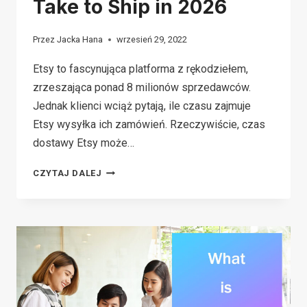
Take to Ship in 2026
Przez
Jacka Hana
wrzesień 29, 2022
Etsy to fascynująca platforma z rękodziełem,
zrzeszająca ponad 8 milionów sprzedawców.
Jednak klienci wciąż pytają, ile czasu zajmuje
Etsy wysyłka ich zamówień. Rzeczywiście, czas
dostawy Etsy może…
HOW
CZYTAJ DALEJ
LONG
DOES
ETSY
TAKE
TO
SHIP
IN