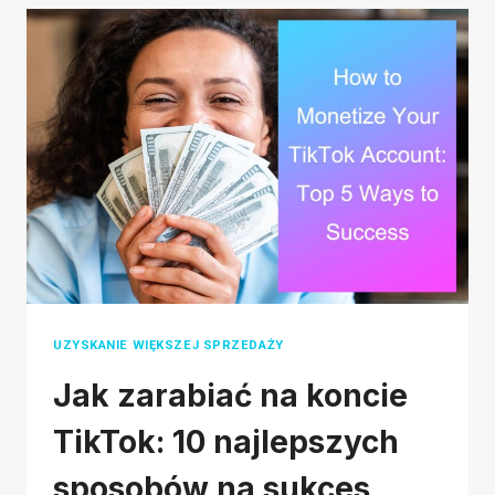
WIEDZIEĆ
O
PROCESIE
ROZSTRZYGANIA
SPORÓW
ALIEXPRESS
UZYSKANIE WIĘKSZEJ SPRZEDAŻY
Jak zarabiać na koncie
TikTok: 10 najlepszych
sposobów na sukces