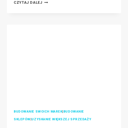
STRATEGIA
CZYTAJ DALEJ
CENOWA
DROPSHIPPING:
JAK
WYCENIAĆ
PRODUKTY
DROPSHIPPING
BUDOWANIE SWOICH MAREK
|
BUDOWANIE
SKLEPÓW
|
UZYSKANIE WIĘKSZEJ SPRZEDAŻY