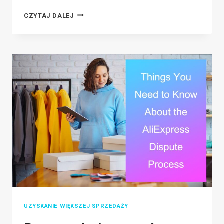
ZASADY
CZYTAJ DALEJ
ZWROTÓW
SHEIN:
JAK
BEZPŁATNIE
ZWRÓCIĆ
PRODUKTY
W
SHEIN
UZYSKANIE WIĘKSZEJ SPRZEDAŻY