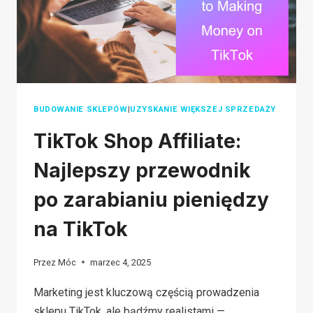
BUDOWANIE SKLEPÓW
|
UZYSKANIE WIĘKSZEJ SPRZEDAŻY
TikTok Shop Affiliate:
Najlepszy przewodnik
po zarabianiu pieniędzy
na TikTok
Przez
Móc
marzec 4, 2025
Marketing jest kluczową częścią prowadzenia
sklepu TikTok, ale bądźmy realistami —