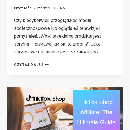
Przez
Móc
marzec 19, 2025
Czy kiedykolwiek przeglądałeś media
społecznościowe lub oglądałeś telewizję i
pomyślałeś: „Wow, ta reklama produktu jest
sprytna — ciekawe, jak oni to zrobili?” Jako
sprzedawca, naturalne jest, że zauważasz...
REKLAMA
CZYTAJ DALEJ
PRODUKTU
101:
ZWIĘKSZANIE
SPRZEDAŻY
DZIĘKI
INTELIGENTNYM
TAKTYKOM
REKLAMOWYM