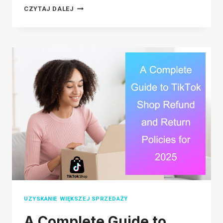
ECOMMERCE
CZYTAJ DALEJ
MERCHANDISING:
8
STRATEGIES
TO
BOOST
YOUR
ONLINE
STORE
SALES
UZYSKANIE WIĘKSZEJ SPRZEDAŻY
A Complete Guide to