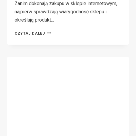
Zanim dokonają zakupu w sklepie internetowym,
najpierw sprawdzają wiarygodność sklepu i
określają produkt…
JAK
CZYTAJ DALEJ
POPROSIĆ
KLIENTA
O
RECENZJĘ,
ABY
ZWIĘKSZYĆ
WIARYGODNOŚĆ
SKLEPU
INTERNETOWEGO