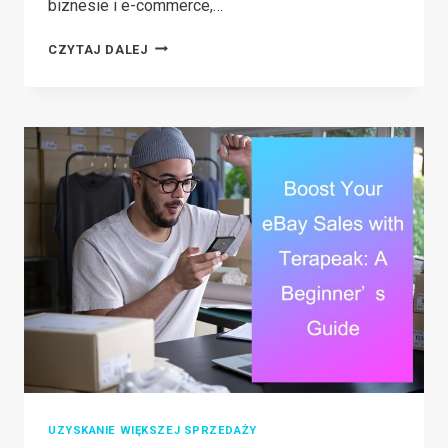
biznesie i e-commerce,…
JAK
CZYTAJ DALEJ
ZNALEŹĆ
POPULARNE
PRODUKTY
TIKTOK
DO
SPRZEDAŻY
W
SKLEPIE
E-
COMMERCE
UZYSKANIE WIĘKSZEJ SPRZEDAŻY