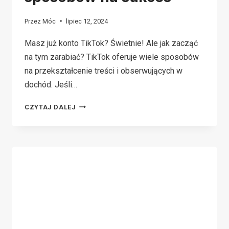
Przez
Móc
lipiec 12, 2024
Masz już konto TikTok? Świetnie! Ale jak zacząć
na tym zarabiać? TikTok oferuje wiele sposobów
na przekształcenie treści i obserwujących w
dochód. Jeśli…
JAK
CZYTAJ DALEJ
ZARABIAĆ
NA
KONCIE
TIKTOK:
10
NAJLEPSZYCH
SPOSOBÓW
NA