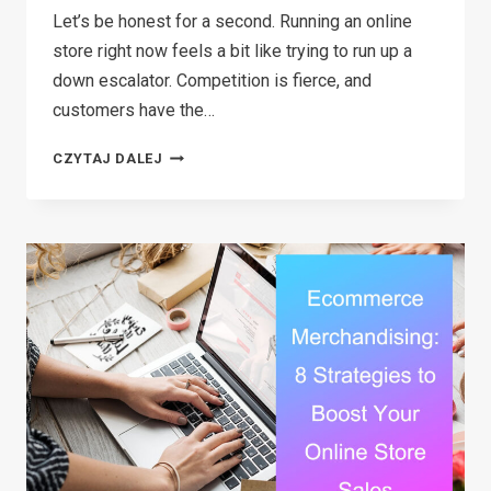
Let’s be honest for a second. Running an online
store right now feels a bit like trying to run up a
down escalator. Competition is fierce, and
customers have the…
12
CZYTAJ DALEJ
BRUTAL
ECOMMERCE
GROWTH
STRATEGIES
THAT
WORK
IN
2026