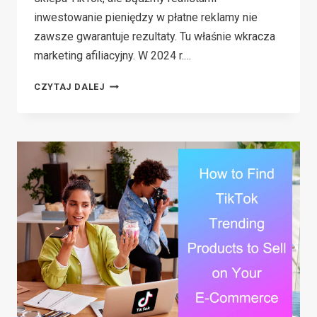
inwestowanie pieniędzy w płatne reklamy nie
zawsze gwarantuje rezultaty. Tu właśnie wkracza
marketing afiliacyjny. W 2024 r.…
TIKTOK
CZYTAJ DALEJ
SHOP
AFFILIATE:
NAJLEPSZY
PRZEWODNIK
PO
ZARABIANIU
PIENIĘDZY
NA
TIKTOK