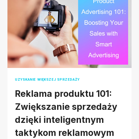
SHOP
REFUND
AND
RETURN
POLICIES
FOR
2026
UZYSKANIE WIĘKSZEJ SPRZEDAŻY
Reklama produktu 101:
Zwiększanie sprzedaży
dzięki inteligentnym
taktykom reklamowym