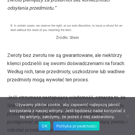
odsyłania przedmiotu.”
Źródło: Shein
Zwroty bez zwrotu nie są gwarantowane, ale niektórzy
klienci podzielili się swoimi doświadczeniami na forach.
Według nich, tanie przedmioty, uszkodzone lub wadliwe
przedmioty mogą wywołać ten proces.
Jeśli otrzymasz następującą wiadomość, oznacza to, że
Używamy plików cookie, aby zapewnić najlepszą jakość
Shein oferuje zwrot pieniędzy bez konieczności zwrotu
korzystania z naszej witryny. Jeśli będziesz nadal korzystać z
przedmiotu. W przeciwnym razie powinieneś
tej witryny, założymy, że jesteś z niej zadowolony.
postępować zgodnie ze standardową procedurą zwrotu i
OK
Polityka prywatności
odesłać przedmiot do Shein.