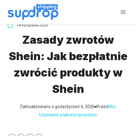
Przeskocz
do
treści
18 listopada 2024
Zasady zwrotów
Shein: Jak bezpłatnie
zwrócić produkty w
Shein
Zaktualizowano o godz
styczeń 6, 2026
Przez
Móc
Uzyskanie większej sprzedaży