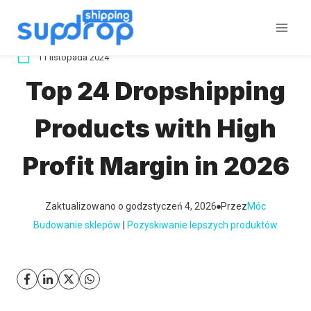
Przeskocz
do
treści
11 listopada 2024
Top 24 Dropshipping
Products with High
Profit Margin in 2026
Zaktualizowano o godz
styczeń 4, 2026
Przez
Móc
Budowanie sklepów
 | 
Pozyskiwanie lepszych produktów