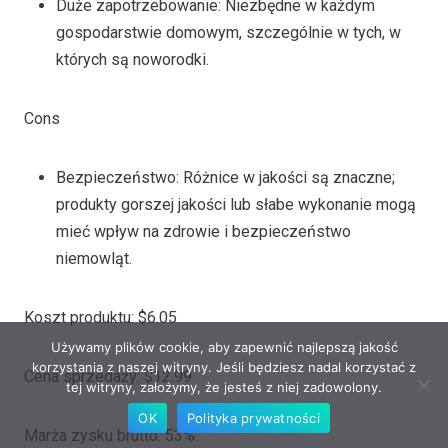
Duże zapotrzebowanie: Niezbędne w każdym
gospodarstwie domowym, szczególnie w tych, w
których są noworodki.
Cons
Bezpieczeństwo: Różnice w jakości są znaczne;
produkty gorszej jakości lub słabe wykonanie mogą
mieć wpływ na zdrowie i bezpieczeństwo
niemowląt.
Koszt produktu: $6.05
Używamy plików cookie, aby zapewnić najlepszą jakość
korzystania z naszej witryny. Jeśli będziesz nadal korzystać z
Cena sprzedaży: $12.99
tej witryny, założymy, że jesteś z niej zadowolony.
OK
Polityka prywatności
Marża zysku brutto: 53%