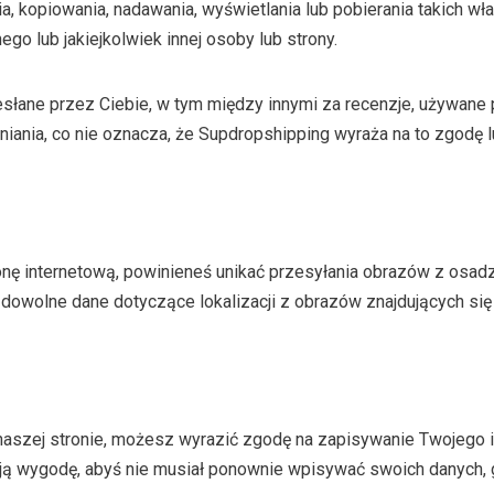
a, kopiowania, nadawania, wyświetlania lub pobierania takich w
o lub jakiejkolwiek innej osoby lub strony.
ane przez Ciebie, w tym między innymi za recenzje, używane prze
ania, co nie oznacza, że Supdropshipping wyraża na to zgodę l
onę internetową, powinieneś unikać przesyłania obrazów z osadz
owolne dane dotyczące lokalizacji z obrazów znajdujących się n
aszej stronie, możesz wyrazić zgodę na zapisywanie Twojego im
oją wygodę, abyś nie musiał ponownie wpisywać swoich danych, 