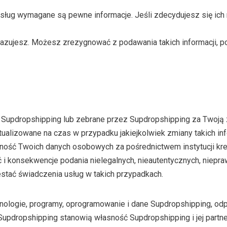
sług wymagane są pewne informacje. Jeśli zdecydujesz się ich 
kazujesz. Możesz zrezygnować z podawania takich informacji, 
Supdropshipping lub zebrane przez Supdropshipping za Twoją
tualizowane na czas w przypadku jakiejkolwiek zmiany takich in
ność Twoich danych osobowych za pośrednictwem instytucji kr
i konsekwencje podania nielegalnych, nieautentycznych, niepr
stać świadczenia usług w takich przypadkach.
echnologie, programy, oprogramowanie i dane Supdropshipping, o
updropshipping stanowią własność Supdropshipping i jej partne