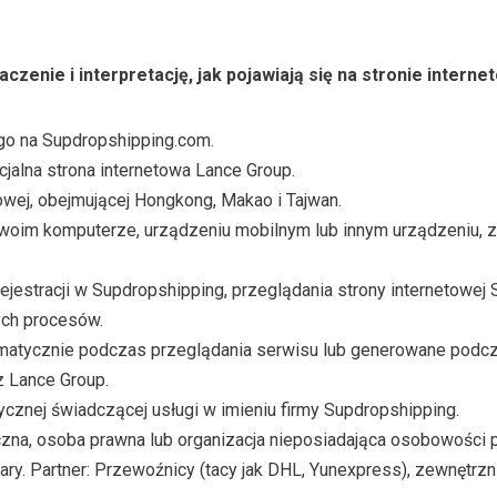
zenie i interpretację, jak pojawiają się na stronie interne
ego na Supdropshipping.com.
cjalna strona internetowa Lance Group.
owej, obejmującej Hongkong, Makao i Tajwan.
woim komputerze, urządzeniu mobilnym lub innym urządzeniu, z
ejestracji w Supdropshipping, przeglądania strony internetowej 
ych procesów.
matycznie podczas przeglądania serwisu lub generowane podcza
z Lance Group.
ycznej świadczącej usługi w imieniu firmy Supdropshipping.
zna, osoba prawna lub organizacja nieposiadająca osobowości p
ry. Partner: Przewoźnicy (tacy jak DHL, Yunexpress), zewnętrzni