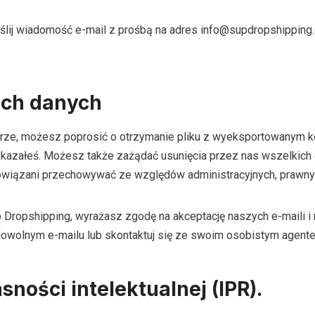
wyślij wiadomość e-mail z prośbą na adres info@supdropshippin
ich danych
ntarze, możesz poprosić o otrzymanie pliku z wyeksportowanym
ekazałeś. Możesz także zażądać usunięcia przez nas wszelkich
bowiązani przechowywać ze względów administracyjnych, prawn
 Dropshipping, wyrażasz zgodę na akceptację naszych e-maili i 
w dowolnym e-mailu lub skontaktuj się ze swoim osobistym agent
ności intelektualnej (IPR).