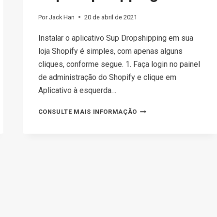
Por
Jack Han
20 de abril de 2021
Instalar o aplicativo Sup Dropshipping em sua
loja Shopify é simples, com apenas alguns
cliques, conforme segue. 1. Faça login no painel
de administração do Shopify e clique em
Aplicativo à esquerda…
COMO
CONSULTE MAIS INFORMAÇÃO
CONECTAR
E
GERENCIAR
O
APLICATIVO
SUP
DROPSHIPPING