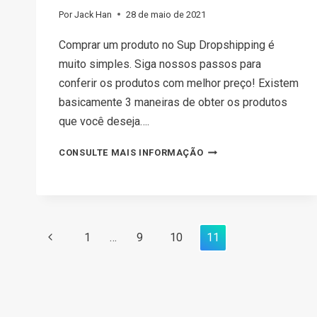
Por
Jack Han
28 de maio de 2021
Comprar um produto no Sup Dropshipping é
muito simples. Siga nossos passos para
conferir os produtos com melhor preço! Existem
basicamente 3 maneiras de obter os produtos
que você deseja….
COMO
CONSULTE MAIS INFORMAÇÃO
OBTER
PRODUTOS
NO
SUP
Navegação
Página
1
…
9
10
11
DROPSHIPPING
na
anterior
página