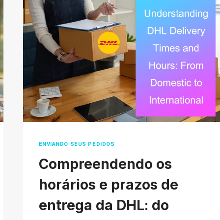
É
SÓ
MODISMO?
UMA
ANÁLISE
HONESTA
PARA
INICIANTES
ENVIANDO SEUS PEDIDOS
Compreendendo os
horários e prazos de
entrega da DHL: do