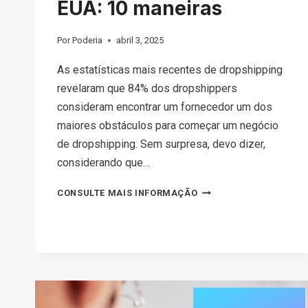
EUA: 10 maneiras
Por
Poderia
abril 3, 2025
As estatísticas mais recentes de dropshipping
revelaram que 84% dos dropshippers
consideram encontrar um fornecedor um dos
maiores obstáculos para começar um negócio
de dropshipping. Sem surpresa, devo dizer,
considerando que…
COMO
CONSULTE MAIS INFORMAÇÃO
ENCONTRAR
OS
MELHORES
FORNECEDORES
DE
DROPSHIPPING