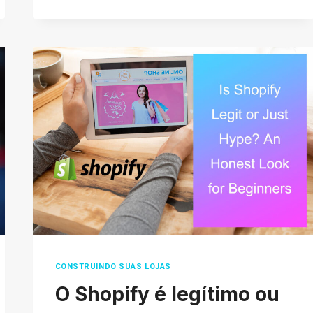
COMPLETE
GUIDE
TO
TIKTOK
SHOP
REFUND
AND
RETURN
POLICIES
FOR
2026
CONSTRUINDO SUAS LOJAS
O Shopify é legítimo ou