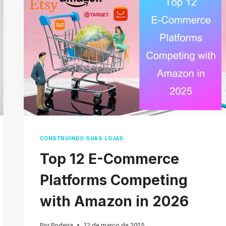
DE
ENTREGA
DA
DHL:
DO
ENVIO
NACIONAL
AO
INTERNACIONAL
CONSTRUINDO SUAS LOJAS
Top 12 E-Commerce
Platforms Competing
with Amazon in 2026
Por
Poderia
12 de março de 2025