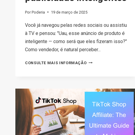
Por
Poderia
19 de março de 2025
Você já navegou pelas redes sociais ou assistiu
à TV e pensou: "Uau, esse anúncio de produto é
inteligente — como será que eles fizeram isso?"
Como vendedor, é natural perceber...
PUBLICIDADE
CONSULTE MAIS INFORMAÇÃO
DE
PRODUTOS
101:
AUMENTANDO
SUAS
VENDAS
COM
TÁTICAS