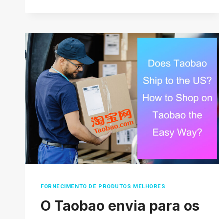
CASH
IN
2026:
A
REAL
GUIDE
FOR
BUYERS
AND
SELLERS
FORNECIMENTO DE PRODUTOS MELHORES
O Taobao envia para os