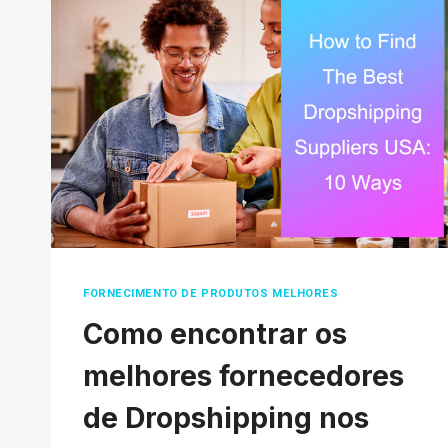
COMO
COMPRAR
NO
TAOBAO
DE
FORMA
FÁCIL?
FORNECIMENTO DE PRODUTOS MELHORES
Como encontrar os
melhores fornecedores
de Dropshipping nos