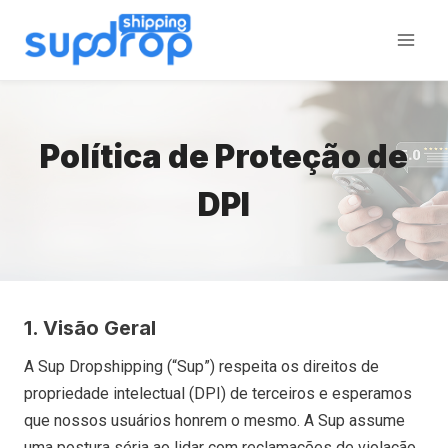
Ir
para
o
conteúdo
Política de Proteção de
DPI
1. Visão Geral
A Sup Dropshipping (“Sup”) respeita os direitos de
propriedade intelectual (DPI) de terceiros e esperamos
que nossos usuários honrem o mesmo. A Sup assume
uma postura séria ao lidar com reclamações de violação