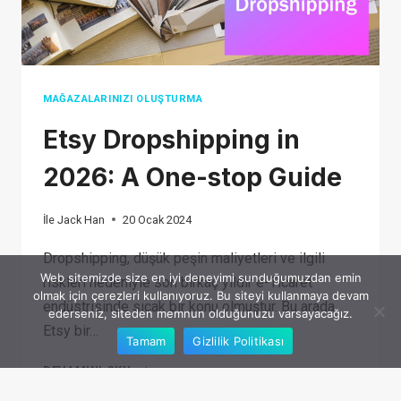
MAĞAZALARINIZI OLUŞTURMA
Etsy Dropshipping in
2026: A One-stop Guide
İle
Jack Han
20 Ocak 2024
Dropshipping, düşük peşin maliyetleri ve ilgili
Web sitemizde size en iyi deneyimi sunduğumuzdan emin
riskleri nedeniyle son birkaç yıldır e-Ticaret
olmak için çerezleri kullanıyoruz. Bu siteyi kullanmaya devam
endüstrisinde sıcak bir konu olmuştur. Bu arada
ederseniz, siteden memnun olduğunuzu varsayacağız.
Etsy bir…
Tamam
Gizlilik Politikası
ETSY
DEVAMINI OKU
DROPSHIPPING