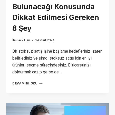
Bulunacağı Konusunda
Dikkat Edilmesi Gereken
8 Şey
İle
Jack Han
14 Mart 2024
Bir stoksuz satış işine başlama hedeflerinizi zaten
belirlediniz ve şimdi stoksuz satış için en iyi
ürünleri seçme sürecindesiniz. E-ticaretinizi
doldurmak cazip gelse de…
DROPSHIPPING
DEVAMINI OKU
IÇIN
İYI
ÜRÜNLERIN
NASIL