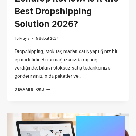
Best Dropshipping
Solution 2026?
İle
Mayıs
5 Şubat 2024
Dropshipping, stok taşımadan satış yaptığınız bir
iş modelidir. Birisi mağazanızda sipariş
verdiğinde, bilgiyi stoksuz satış tedarikçinize
gönderirsiniz, o da paketler ve...
ZENDROP
DEVAMINI OKU
REVIEW:
IS
IT
THE
BEST