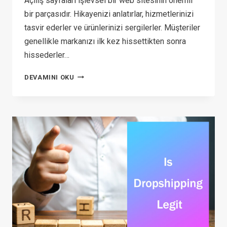
Açılış sayfaları işlevsel bir web sitesinin önemli
bir parçasıdır. Hikayenizi anlatırlar, hizmetlerinizi
tasvir ederler ve ürünlerinizi sergilerler. Müşteriler
genellikle markanızı ilk kez hissettikten sonra
hissederler…
PAGEFLY
DEVAMINI OKU
REVIEW:
IS
THIS
PAGE
BUILDER
GOOD
FOR
SHOPIFY
IN
2026?