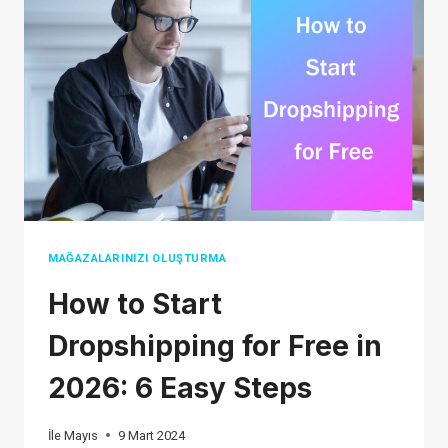
BULUNACAĞI
KONUSUNDA
DIKKAT
EDILMESI
GEREKEN
8
ŞEY
MAĞAZALARINIZI OLUŞTURMA
How to Start
Dropshipping for Free in
2026: 6 Easy Steps
İle
Mayıs
9 Mart 2024