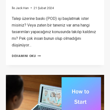
İle
Jack Han
21 Şubat 2024
Talep üzerine baskı (POD) işi başlatmak ister
misiniz? Veya zaten bir taneniz var ama hangi
tasarımları yapacağınız konusunda takılıp kaldınız
mı? Pek çok insan bunun olup olmadığını
düşünüyor…
TALEP
DEVAMINI OKU
ÜZERINE
BASKI
MAĞAZANIZ
IÇIN
ÜCRETSIZ
TASARIM
KAYNAKLARINI
NEREDE