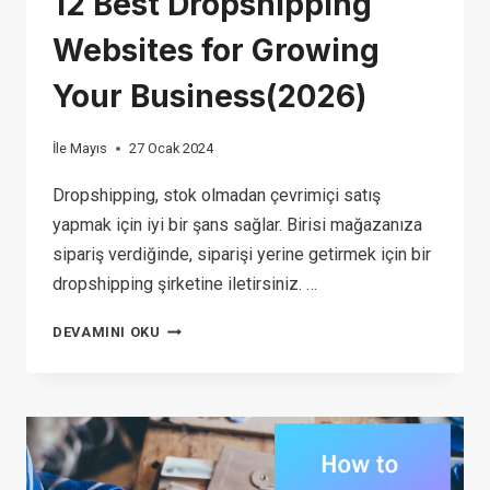
12 Best Dropshipping
Websites for Growing
Your Business(2026)
İle
Mayıs
27 Ocak 2024
Dropshipping, stok olmadan çevrimiçi satış
yapmak için iyi bir şans sağlar. Birisi mağazanıza
sipariş verdiğinde, siparişi yerine getirmek için bir
dropshipping şirketine iletirsiniz. …
12
DEVAMINI OKU
BEST
DROPSHIPPING
WEBSITES
FOR
GROWING