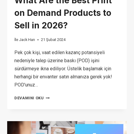
What Are the Best Print
on Demand Products to
Sell in 2026?
İle
Jack Han
21 Şubat 2024
Pek çok kişi, vaat edilen kazanç potansiyeli
nedeniyle talep üzerine baskı (POD) işini
sürdürmeye ikna ediliyor. Üstelik başlamak için
herhangi bir envanter satın almanıza gerek yok!
POD'unuz…
WHAT
DEVAMINI OKU
ARE
THE
BEST
PRINT