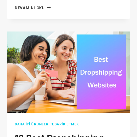
DROPSHIPPING
DEVAMINI OKU
YASAL
MI?
DROPSHIPPING
DOLANDIRICILIKLARINDAN
NASIL
KORUNULUR?
DAHA İYI ÜRÜNLER TEDARIK ETMEK