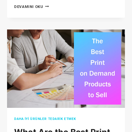
TEMU
DEVAMINI OKU
VS
SHEIN:
HANGISI
DAHA
İYI?
(DÜRÜST
İNCELEME)
DAHA İYI ÜRÜNLER TEDARIK ETMEK