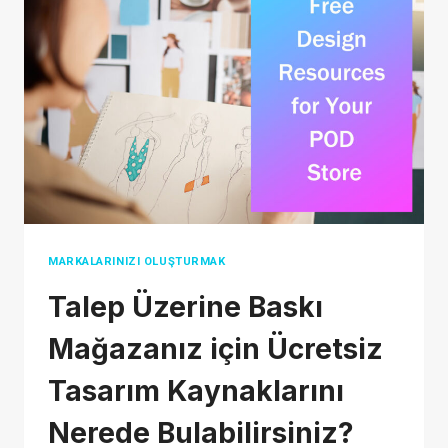
ON
DEMAND
PRODUCTS
TO
SELL
IN
2026?
MARKALARINIZI OLUŞTURMAK
Talep Üzerine Baskı
Mağazanız için Ücretsiz
Tasarım Kaynaklarını
Nerede Bulabilirsiniz?