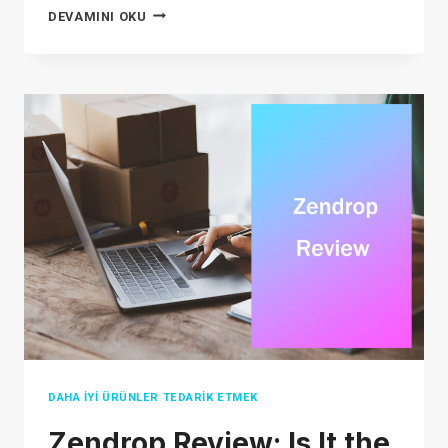
HOW
DEVAMINI OKU
TO
START
WIX
DROPSHIPPING
IN
2026?
DAHA İYI ÜRÜNLER TEDARIK ETMEK
Zendrop Review: Is It the