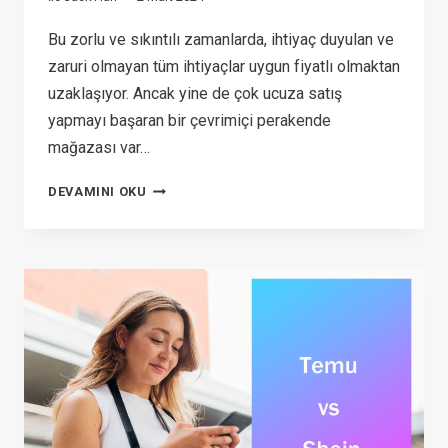
Bu zorlu ve sıkıntılı zamanlarda, ihtiyaç duyulan ve
zaruri olmayan tüm ihtiyaçlar uygun fiyatlı olmaktan
uzaklaşıyor. Ancak yine de çok ucuza satış
yapmayı başaran bir çevrimiçi perakende
mağazası var…
SHEIN
DEVAMINI OKU
YASAL
MI?
BU
POPÜLER
ÇEVRIMIÇI
PERAKENDECI
HAKKINDAKI
GERÇEK