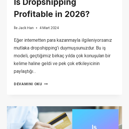
Is Dropshipping
Profitable in 2026?
İle
Jack Han
4 Mart 2024
Eğer internetten para kazanmayla ilgileniyorsanız
mutlaka dropshipping'i duymuşsunuzdur. Bu iş
modeli, geçtiğimiz birkaç yılda çok konuşulan bir
kelime haline geldi ve pek çok etkileyicinin
paylaştığı…
IS
DEVAMINI OKU
DROPSHIPPING
PROFITABLE
IN
2026?