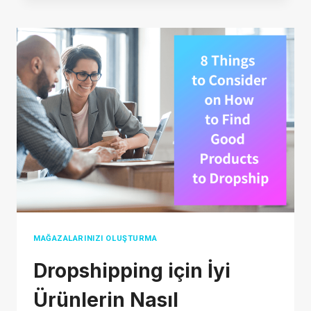
ENVANTER
OLMADAN
DROPSHIPPING
VIDEO
REKLAMLARI
NASIL
YAPILIR?
MAĞAZALARINIZI OLUŞTURMA
Dropshipping için İyi
Ürünlerin Nasıl