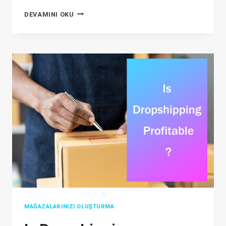
ÇEVRIMIÇI
DEVAMINI OKU
MAĞAZA
NASIL
AÇILIR:
9
KOLAY
ADIM
+
KAÇINILMASI
GEREKEN
HATALAR
MAĞAZALARINIZI OLUŞTURMA