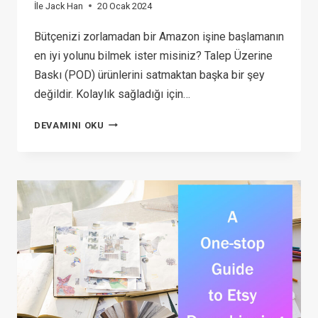
İle
Jack Han
20 Ocak 2024
Bütçenizi zorlamadan bir Amazon işine başlamanın
en iyi yolunu bilmek ister misiniz? Talep Üzerine
Baskı (POD) ürünlerini satmaktan başka bir şey
değildir. Kolaylık sağladığı için…
HOW
DEVAMINI OKU
TO
START
YOUR
AMAZON
PRINT
ON
DEMAND
BUSINESS
IN
2026?