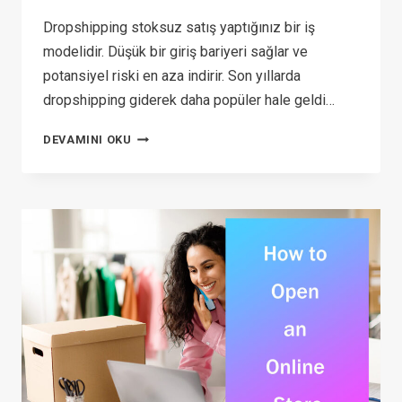
Dropshipping stoksuz satış yaptığınız bir iş
modelidir. Düşük bir giriş bariyeri sağlar ve
potansiyel riski en aza indirir. Son yıllarda
dropshipping giderek daha popüler hale geldi…
HOW
DEVAMINI OKU
TO
START
DROPSHIPPING
FOR
FREE
IN
2026:
6 EASY
STEPS