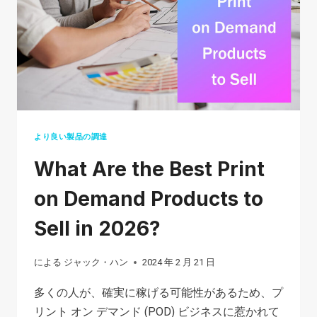
れ
て
い
る
か?
(正
直
より良い製品の調達
な
What Are the Best Print
レ
ビ
on Demand Products to
ュ
Sell in 2026?
ー)
による
ジャック・ハン
2024 年 2 月 21 日
多くの人が、確実に稼げる可能性があるため、プ
リント オン デマンド (POD) ビジネスに惹かれて