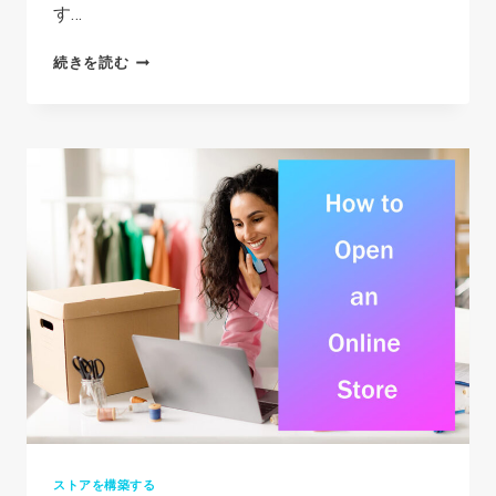
べ
す…
き
HOW
続きを読む
8
TO
つ
START
の
DROPSHIPPING
こ
FOR
と
FREE
IN
2026:
6 EASY
STEPS
ストアを構築する