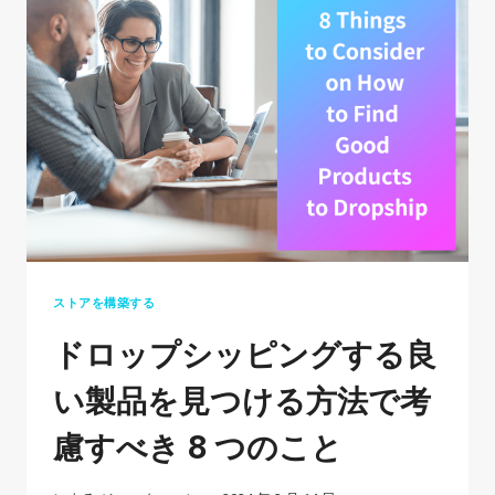
ず
に
ド
ロ
ッ
プ
シ
ッ
ピ
ン
ストアを構築する
グ
ドロップシッピングする良
動
画
い製品を見つける方法で考
広
慮すべき 8 つのこと
告
を