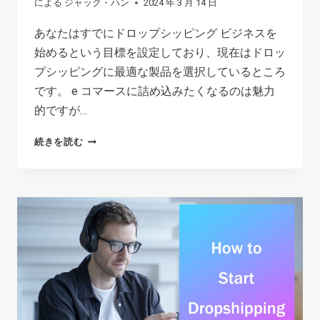
による
ジャック・ハン
2024 年 3 月 14 日
作
成
あなたはすでにドロップシッピング ビジネスを
す
始めるという目標を設定しており、現在はドロッ
る
プシッピングに最適な製品を選択しているところ
方
です。 e コマースに詰め込みたくなるのは魅力
法
的ですが…
ド
続きを読む
ロ
ッ
プ
シ
ッ
ピ
ン
グ
す