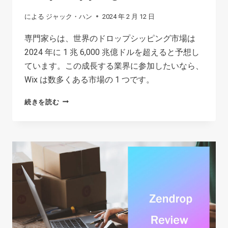
イ
による
ジャック・ハン
2024 年 2 月 12 日
ン
専門家らは、世界のドロップシッピング市場は
リ
2024 年に 1 兆 6,000 兆億ドルを超えると予想し
ソ
ています。この成長する業界に参加したいなら、
ー
Wix は数多くある市場の 1 つです。
ス
は
HOW
続きを読む
ど
TO
こ
START
で
WIX
見
DROPSHIPPING
つ
IN
け
2026?
ら
れ
ま