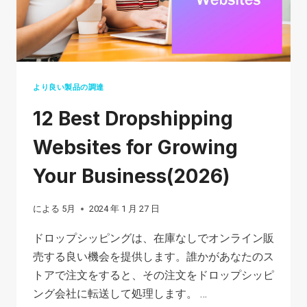
合
法
で
す
か?
より良い製品の調達
ド
12 Best Dropshipping
ロ
ッ
Websites for Growing
プ
Your Business(2026)
シ
ッ
による
5月
2024 年 1 月 27 日
ピ
ン
ドロップシッピングは、在庫なしでオンライン販
グ
売する良い機会を提供します。誰かがあなたのス
詐
トアで注文をすると、その注文をドロップシッピ
欺
ング会社に転送して処理します。 …
を