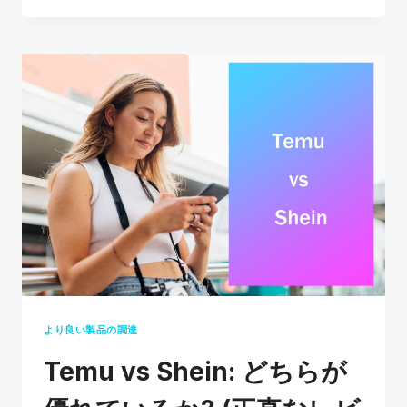
ェ
イ
ン
は
合
法
で
す
か？
こ
の
人
気
オ
より良い製品の調達
ン
Temu vs Shein: どちらが
ラ
イ