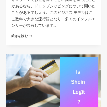
ッ
があるなら、ドロップシッピングについて聞いた
プ
ことがあるでしょう。このビジネス モデルはこ
と
こ数年で大きな流行語となり、多くのインフルエ
避
ンサーが共有しています…
け
る
IS
続きを読む
べ
DROPSHIPPING
き
PROFITABLE
間
IN
違
2026?
い