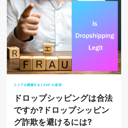
PAGE
BUILDER
GOOD
FOR
SHOPIFY
IN
2026?
ストアを構築する
|
SUP の使用
ドロップシッピングは合法
ですか?ドロップシッピン
グ詐欺を避けるには?