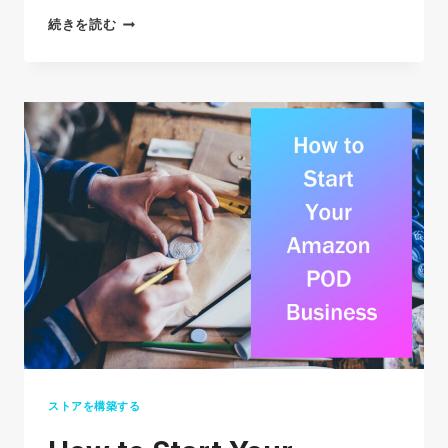
12
続きを読む
避
BEST
け
DROPSHIPPING
る
WEBSITES
に
FOR
は?
GROWING
YOUR
BUSINESS(2026)
ストアを構築する