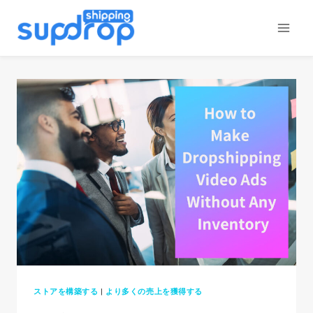
コ
ン
テ
ン
ツ
に
ス
キ
ッ
プ
ストアを構築する
|
より多くの売上を獲得する