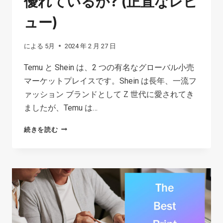
優れているか? (正直なレビ
ン
ュー)
小
売
による
5月
2024 年 2 月 27 日
業
者
Temu と Shein は、2 つの有名なグローバル小売
の
マーケットプレイスです。Shein は長年、一流フ
真
ァッション ブランドとして Z 世代に愛されてき
実
ましたが、Temu は…
TEMU
続きを読む
VS
SHEIN:
ど
ち
ら
が
優