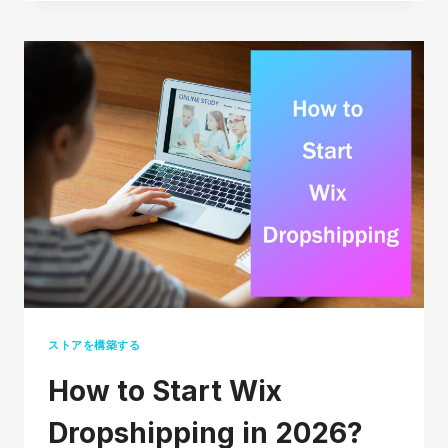
デ
マ
ン
ド
プ
リ
ン
ト
ス
ト
ア
用
の
ストアを構築する
無
How to Start Wix
料
デ
Dropshipping in 2026?
ザ