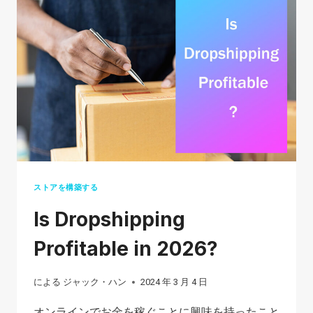
ス
ト
ア
を
開
く
方
法:
9
つ
ストアを構築する
の
Is Dropshipping
簡
単
Profitable in 2026?
な
ス
による
ジャック・ハン
2024 年 3 月 4 日
テ
オンラインでお金を稼ぐことに興味を持ったこと