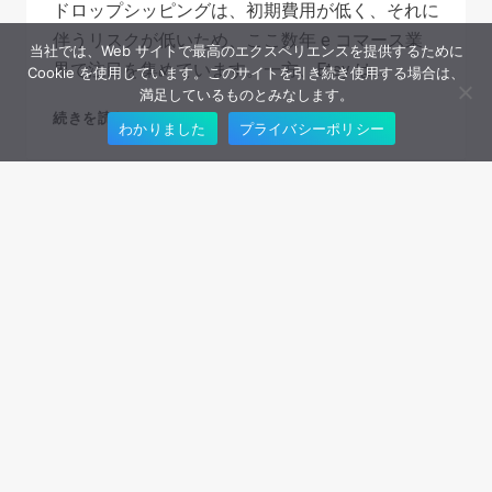
ドロップシッピングは、初期費用が低く、それに
伴うリスクが低いため、ここ数年 e コマース業
当社では、Web サイトで最高のエクスペリエンスを提供するために
界で注目を集めています。一方、Etsy は…
Cookie を使用しています。このサイトを引き続き使用する場合は、
満足しているものとみなします。
ETSY
続きを読む
わかりました
プライバシーポリシー
DROPSHIPPING
IN
2026:
A
ONE-
STOP
GUIDE