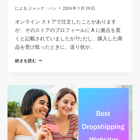
による
ジャック・ハン
2024 年 1 月 29 日
オンライン ストアで注文したことがあります
が、そのストアのプロフィールに A に拠点を置
くと記載されていましたか?ただし、購入した商
品を受け取ったときに、送り状が...
ド
続きを読む
ロ
ッ
プ
シ
ッ
ピ
ン
グ
は