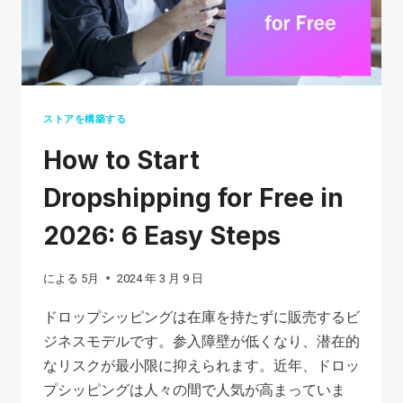
る
良
い
製
品
ストアを構築する
を
How to Start
見
つ
Dropshipping for Free in
け
2026: 6 Easy Steps
る
方
による
5月
2024 年 3 月 9 日
法
で
ドロップシッピングは在庫を持たずに販売するビ
考
ジネスモデルです。参入障壁が低くなり、潜在的
慮
なリスクが最小限に抑えられます。近年、ドロッ
す
プシッピングは人々の間で人気が高まっていま