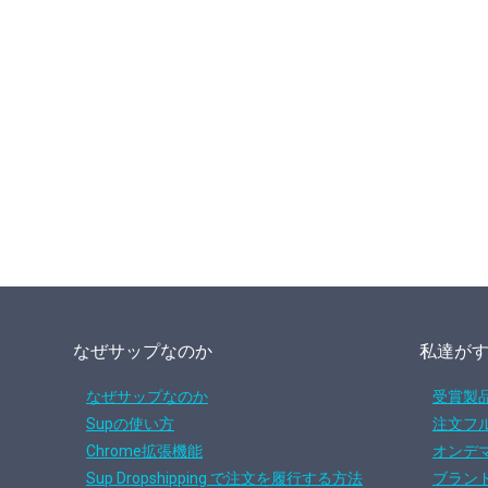
なぜサップなのか
私達が
なぜサップなのか
受賞製
Supの使い方
注文フ
Chrome拡張機能
オンデ
Sup Dropshipping で注文を履行する方法
ブラン