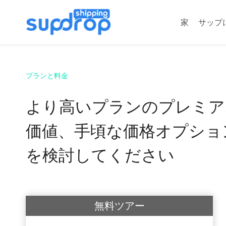
コ
ン
家
サップ
テ
ン
ツ
に
プランと料金
ス
キ
より高いプランのプレミア
ッ
価値、手頃な価格オプショ
プ
を検討してください
無料ツアー