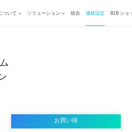
について
ソリューション
統合
価格設定
B2B ショ
ム
ン
お買い得