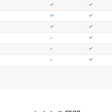
–
–
–