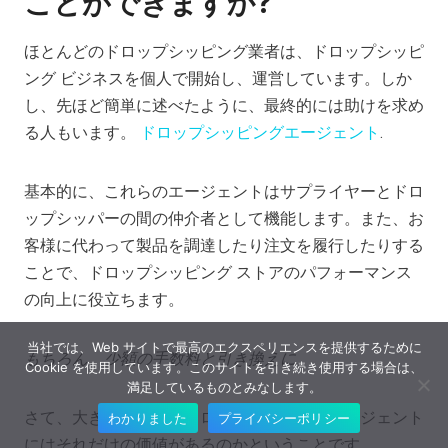
ことができますか?
ほとんどのドロップシッピング業者は、ドロップシッピ
ング ビジネスを個人で開始し、運営しています。しか
し、先ほど簡単に述べたように、最終的には助けを求め
る人もいます。
ドロップシッピングエージェント
.
基本的に、これらのエージェントはサプライヤーとドロ
ップシッパーの間の仲介者として機能します。また、お
客様に代わって製品を調達したり注文を履行したりする
ことで、ドロップシッピング ストアのパフォーマンス
の向上に役立ちます。
当社では、Web サイトで最高のエクスペリエンスを提供するために
もちろん、少額の手数料と引き換えに。
Cookie を使用しています。このサイトを引き続き使用する場合は、
満足しているものとみなします。
さて、大きな疑問は、ドロップシッピングエージェント
わかりました
プライバシーポリシー
にはそれだけの価値があるのかということです。