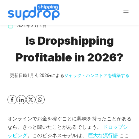
コ
ン
テ
2024 年 3 月 4 日
ン
Is Dropshipping
ツ
に
Profitable in 2026?
ス
キ
ッ
更新日時
1月 4, 2026
による
ジャック・ハン
ストアを構築する
プ
オンラインでお金を稼ぐことに興味を持ったことがある
なら、きっと聞いたことがあるでしょう。
ドロップシ
ッピング
。このビジネスモデルは、
巨大な流行語
ここ