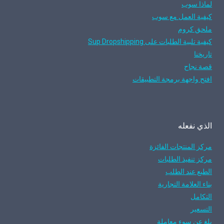
لماذا سوب
كيفية العمل مع سوب
ملحق كروم
كيفية تلبية الطلبات على Sup Dropshipping
تاريخنا
قصة نجاح
افتح واجهة برمجة التطبيقات
الذي نفعله
مركز المنتجات الفائزة
مركز تنفيذ الطلبات
الطبع عند الطلب
بناء العلامة التجارية
التكامل
التسعير
بلغ عن سوء معاملة