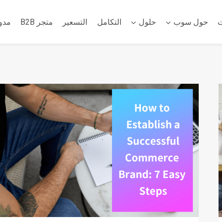
ت
حول سوب
حلول
التكامل
التسعير
متجر B2B
مدو