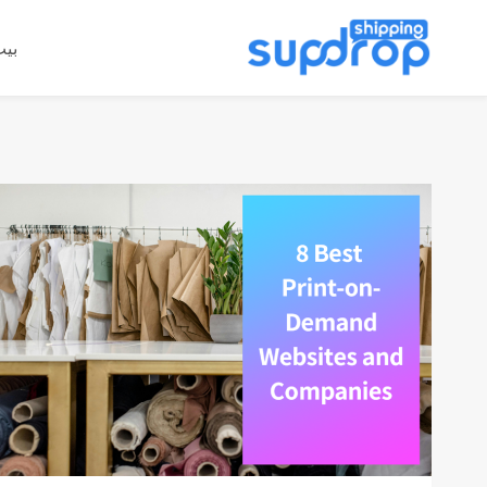
خطى
لى
بي
لمحتوى