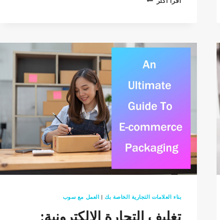
اقرأ أكثر
TO
FIND
THE
BEST
DROPSHIPPING
AGENT
IN
2026:
TOP
14
AGENTS
YOU
SHOULD
KNOW
بناء العلامات التجارية الخاصة بك
|
العمل مع سوب
تغليف التجارة الإلكترونية: