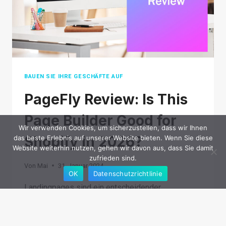
BAUEN SIE IHRE GESCHÄFTE AUF
PageFly Review: Is This
Page Builder Good for
Wir verwenden Cookies, um sicherzustellen, dass wir Ihnen
Shopify in 2026?
das beste Erlebnis auf unserer Website bieten. Wenn Sie diese
Website weiterhin nutzen, gehen wir davon aus, dass Sie damit
zufrieden sind.
Von
Mai
31. Januar 2024
OK
Datenschutzrichtlinie
Landingpages sind ein entscheidender
Bestandteil einer funktionierenden Website. Sie
erzählen Ihre Geschichte, stellen Ihre