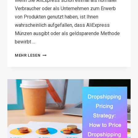
Wenn Sie AliExpress schon einmal als normaler
Verbraucher oder als Unternehmen zum Erwerb
von Produkten genutzt haben, ist Ihnen
wahrscheinlich aufgefallen, dass AliExpress
Münzen ausgibt oder als geldsparende Methode
bewirbt …
HOW
MEHR LESEN
TO
USE
COINS
ON
ALIEXPRESS:
PRACTICAL
GUIDE
IN
2026