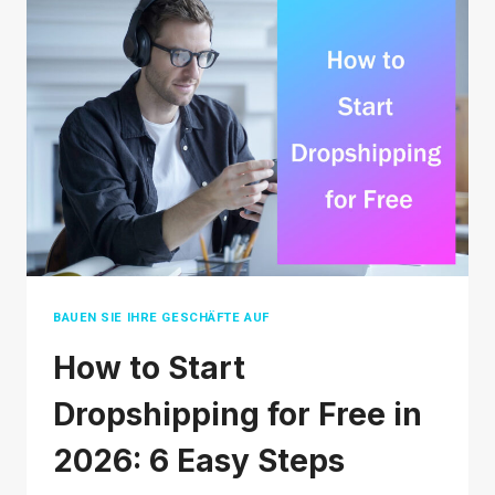
BEACHTEN
SOLLTEN,
UM
GUTE
PRODUKTE
FÜR
DEN
DIREKTVERSAND
ZU
FINDEN
BAUEN SIE IHRE GESCHÄFTE AUF
How to Start
Dropshipping for Free in
2026: 6 Easy Steps