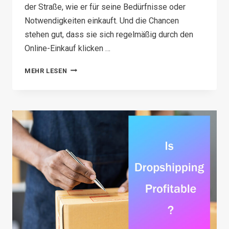
der Straße, wie er für seine Bedürfnisse oder
Notwendigkeiten einkauft. Und die Chancen
stehen gut, dass sie sich regelmäßig durch den
Online-Einkauf klicken …
SO
MEHR LESEN
ERÖFFNEN
SIE
EINEN
ONLINE-
SHOP:
9
EINFACHE
SCHRITTE
+
ZU
VERMEIDENDE