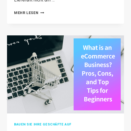
8
MEHR LESEN
WICHTIGE
DROPSHIPPING-
TOOLS,
UM
DAS
WACHSTUM
IHRES
E-
COMMERCE-
SHOPS
SICHERZUSTELLEN
BAUEN SIE IHRE GESCHÄFTE AUF