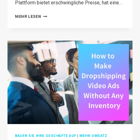
Plattform bietet erschwingliche Preise, hat eine…
ALIEXPRESS
MEHR LESEN
DROPSHIPPING:
7
STEPS
TO
SUCCESS
IN
2026
BAUEN SIE IHRE GESCHÄFTE AUF
|
MEHR UMSATZ