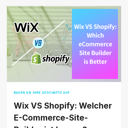
E-
COMMERCE-
GESCHÄFT?
VORTEILE,
NACHTEILE
UND
TOP-
TIPPS
FÜR
ANFÄNGER
BAUEN SIE IHRE GESCHÄFTE AUF
Wix VS Shopify: Welcher
E-Commerce-Site-