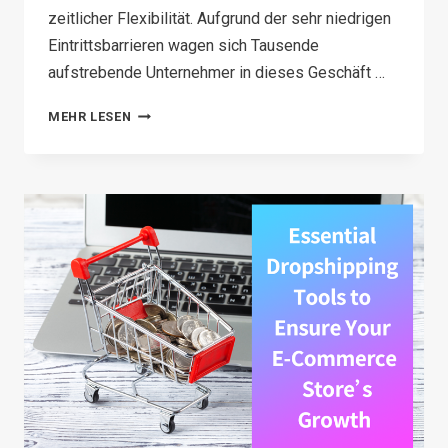
zeitlicher Flexibilität. Aufgrund der sehr niedrigen
Eintrittsbarrieren wagen sich Tausende
aufstrebende Unternehmer in dieses Geschäft …
WIE
MEHR LESEN
KANN
MAN
MIT
DROPSHIPPING
GELD
VERDIENEN?
10
BEWÄHRTE
SCHRITTE
UND
ANFÄNGERFEHLER,
DIE