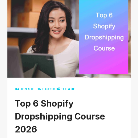
TIKTOK
SHOP
IN
2026:
THE
ULTIMATE
TUTORIAL
FOR
BEGINNERS
BAUEN SIE IHRE GESCHÄFTE AUF
Top 6 Shopify
Dropshipping Course
2026