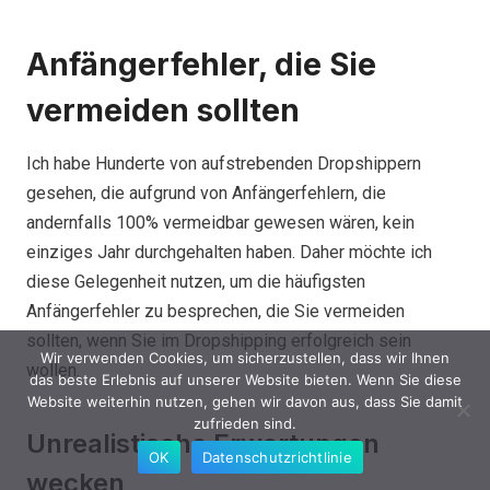
Anfängerfehler, die Sie
vermeiden sollten
Ich habe Hunderte von aufstrebenden Dropshippern
gesehen, die aufgrund von Anfängerfehlern, die
andernfalls 100% vermeidbar gewesen wären, kein
einziges Jahr durchgehalten haben. Daher möchte ich
diese Gelegenheit nutzen, um die häufigsten
Anfängerfehler zu besprechen, die Sie vermeiden
sollten, wenn Sie im Dropshipping erfolgreich sein
Wir verwenden Cookies, um sicherzustellen, dass wir Ihnen
wollen.
das beste Erlebnis auf unserer Website bieten. Wenn Sie diese
Website weiterhin nutzen, gehen wir davon aus, dass Sie damit
zufrieden sind.
Unrealistische Erwartungen
OK
Datenschutzrichtlinie
wecken