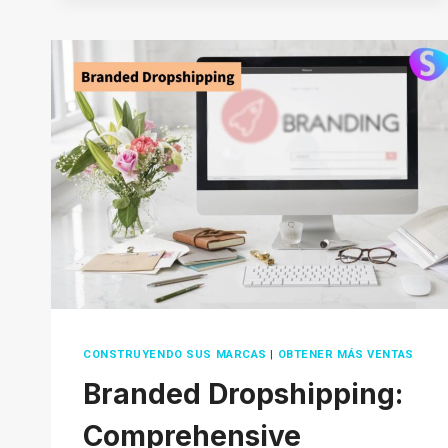
SHOPEE:
HOW
TO
GET
STARTED
IN
2026
CONSTRUYENDO SUS MARCAS
|
OBTENER MÁS VENTAS
Branded Dropshipping:
Comprehensive