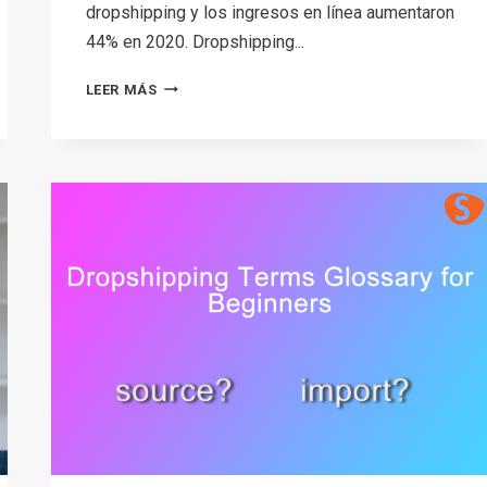
dropshipping y los ingresos en línea aumentaron
44% en 2020. Dropshipping...
TOP
LEER MÁS
9
DROPSHIPPING
STRATEGIES
TO
SCALE
YOUR
ONLINE
BUSINESS
IN
2026