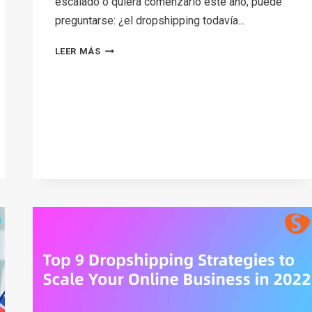
escalado o quiera comenzarlo este año, puede
preguntarse: ¿el dropshipping todavía...
IS
LEER MÁS
DROPSHIPPING
STILL
WORTH
IT
IN
2026?