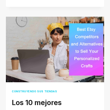
LEGÍTIMA
LA
TIENDA
TIKTOK?
SE
REVELA
LA
VERDAD
DETRÁS
DE
LA
TIENDA
TIKTOK
CONSTRUYENDO SUS TIENDAS
Los 10 mejores