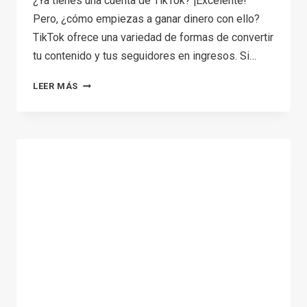
¿Ya tienes una cuenta de TikTok? ¡Excelente!
Pero, ¿cómo empiezas a ganar dinero con ello?
TikTok ofrece una variedad de formas de convertir
tu contenido y tus seguidores en ingresos. Si…
CÓMO
LEER MÁS
MONETIZAR
SU
CUENTA
DE
TIKTOK:
10
FORMAS
PRINCIPALES
DE
ALCANZAR
EL
ÉXITO