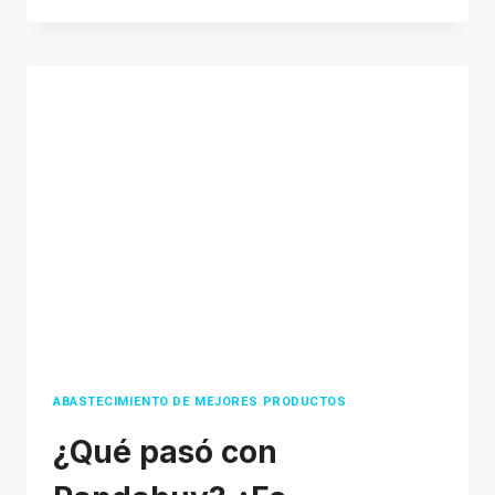
PARA
MASCOTAS
CON
ENVÍO
DIRECTO:
¿CUÁLES
SON
LOS
MEJORES
PRODUCTOS
PARA
MASCOTAS
PARA
REALIZAR
ABASTECIMIENTO DE MEJORES PRODUCTOS
ENVÍO
¿Qué pasó con
DIRECTO?