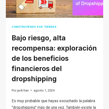
SABER
SOBRE
LOS
ENVÍOS
CONSTRUYENDO SUS TIENDAS
DE
Bajo riesgo, alta
DHGATE
recompensa: exploración
de los beneficios
financieros del
dropshipping
Por
jack-han
agosto 1, 2024
Es muy probable que hayas escuchado la palabra
"dropshipping" más de una vez. También existe la