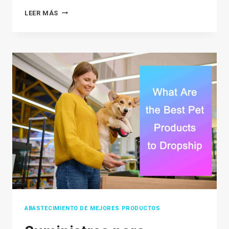
HOW
LEER MÁS
TO
SET
UP
TIKTOK
SHOP
IN
2026:
THE
ULTIMATE
TUTORIAL
FOR
BEGINNERS
ABASTECIMIENTO DE MEJORES PRODUCTOS