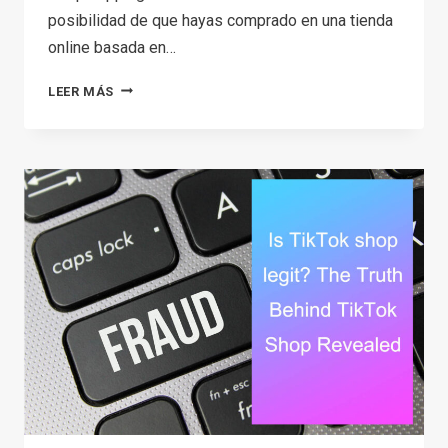
posibilidad de que hayas comprado en una tienda
online basada en…
BAJO
LEER MÁS
RIESGO,
ALTA
RECOMPENSA:
EXPLORACIÓN
DE
LOS
BENEFICIOS
FINANCIEROS
DEL
DROPSHIPPING