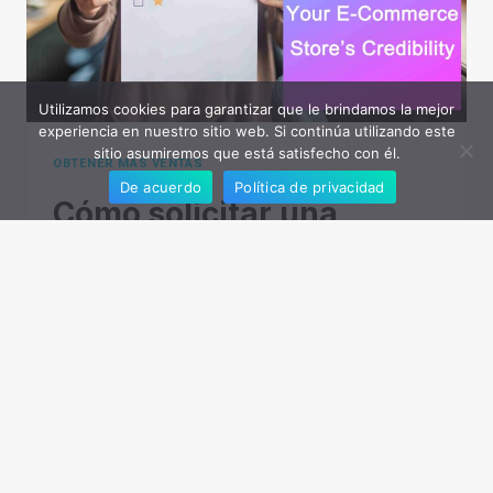
Utilizamos cookies para garantizar que le brindamos la mejor
experiencia en nuestro sitio web. Si continúa utilizando este
sitio asumiremos que está satisfecho con él.
OBTENER MÁS VENTAS
De acuerdo
Política de privacidad
Cómo solicitar una
revisión al cliente para
aumentar la credibilidad
de su tienda de comercio
electrónico
Por
jack-han
mayo 28, 2024