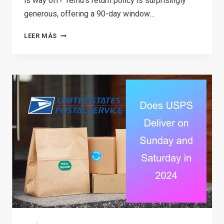
is way off? Temu’s return policy is surprisingly
generous, offering a 90-day window…
TEMU
LEER MÁS
RETURN
POLICY
2026:
CAN
YOU
GET
A
REFUND
WITHOUT
A
RETURN?