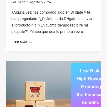
Por
Puede
agosto 6, 2024
¿Alguna vez has comprado algo en DHgate y te
has preguntado: "¿Cuánto tarda DHgate en enviar
el producto?" o "¿En cuánto tiempo recibiré mi
paquete?". Ya sea que sea tu primera vez o…
¿CUÁNTO
LEER MÁS
TARDA
DHGATE
EN
ENVIAR
UN
PEDIDO?
TODO
LO
QUE
NECESITAS