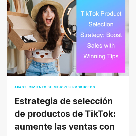
Y
ALTERNATIVAS
DE
ETSY
PARA
VENDER
TUS
ARTESANÍAS
PERSONALIZADAS
ABASTECIMIENTO DE MEJORES PRODUCTOS
Estrategia de selección
de productos de TikTok:
aumente las ventas con