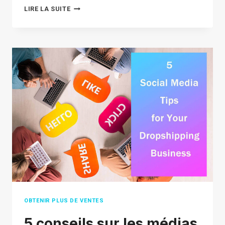
MEILLEURES
LIRE LA SUITE
COMPÉTENCES
EN
GESTION
DE
LA
RELATION
CLIENT
POUR
DÉVELOPPER
LES
AFFAIRES
OBTENIR PLUS DE VENTES
5 conseils sur les médias