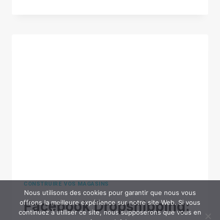
GUIDE
COMPLET
POUR
CHANGER
LE
NOM
DE
VOTRE
BOUTIQUE
ETSY
CONSTRUIRE VOS MAGASINS
Nous utilisons des cookies pour garantir que nous vous
Facebook Dropshipping:
offrons la meilleure expérience sur notre site Web. Si vous
continuez à utiliser ce site, nous supposerons que vous en