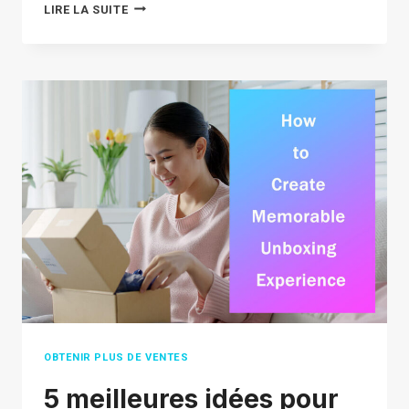
MARKETING
LIRE LA SUITE
D'INFLUENCE
TIKTOK :
UN
GUIDE
COMPLET
POUR
VOUS
AIDER
À
DÉMARRER
OBTENIR PLUS DE VENTES
5 meilleures idées pour