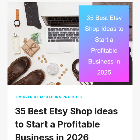
DO
TEMU
DROPSHIPPING?
A
SIMPLE
BREAKDOWN
FOR
BEGINNERS
TROUVER DE MEILLEURS PRODUITS
35 Best Etsy Shop Ideas
to Start a Profitable
Business in 2026