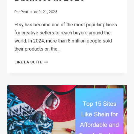
Par
Peut
août 21, 2025
Etsy has become one of the most popular places
for creative sellers to reach buyers around the
world. In 2024, more than 8 million people sold
their products on the…
35
LIRE LA SUITE
BEST
ETSY
SHOP
IDEAS
TO
START
A
PROFITABLE