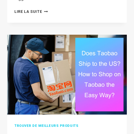
TOP
LIRE LA SUITE
15
SITES
LIKE
SHEIN
FOR
AFFORDABLE
AND
TRENDY
FASHION
IN
2026
TROUVER DE MEILLEURS PRODUITS