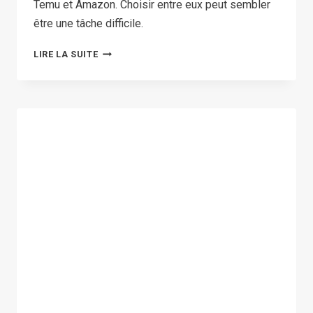
Temu et Amazon. Choisir entre eux peut sembler
être une tâche difficile.
TEMU
LIRE LA SUITE
VS
AMAZON
:
COMPARAISON
DES
PRIX,
DE
LA
QUALITÉ
ET
DE
LA
LIVRAISON