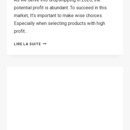
potential profit is abundant. To succeed in this
market, It’s important to make wise choices.
Especially when selecting products with high
profit…
TOP
LIRE LA SUITE
24
DROPSHIPPING
PRODUCTS
WITH
HIGH
PROFIT
MARGIN
IN
2026