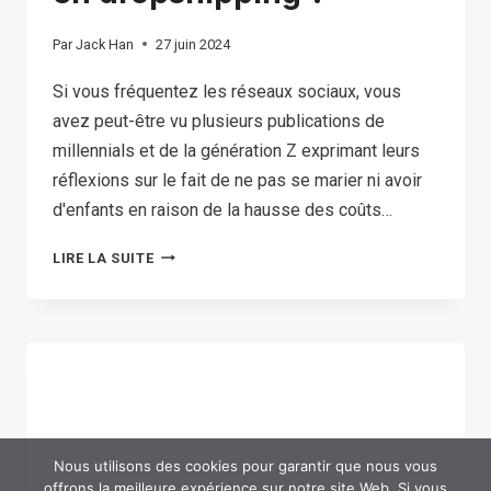
Par
Jack Han
27 juin 2024
Si vous fréquentez les réseaux sociaux, vous
avez peut-être vu plusieurs publications de
millennials et de la génération Z exprimant leurs
réflexions sur le fait de ne pas se marier ni avoir
d'enfants en raison de la hausse des coûts…
FOURNITURES
LIRE LA SUITE
POUR
ANIMAUX
DE
COMPAGNIE
EN
DROPSHIPPING :
QUELS
Nous utilisons des cookies pour garantir que nous vous
offrons la meilleure expérience sur notre site Web. Si vous