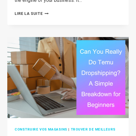
the engine of your business. It…
THE
LIRE LA SUITE
ULTIMATE
SOURCING
STRATEGY
GUIDE
FOR
E-
COMMERCE
SELLERS
IN
2026
CONSTRUIRE VOS MAGASINS
|
TROUVER DE MEILLEURS