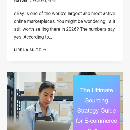
Par
Peut
février 4, 2026
eBay is one of the world’s largest and most active
online marketplaces. You might be wondering: Is it
still worth selling there in 2026? The numbers say
yes. According to…
30
LIRE LA SUITE
TOP
SELLING
ITEMS
ON
EBAY
IN
2026
(THE
ULTIMATE
LIST)