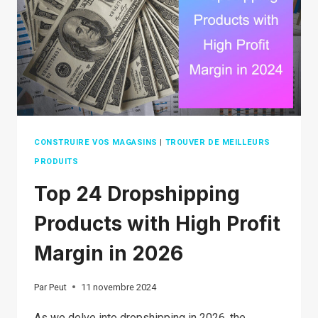
HIDDEN
REASONS
AND
HOW
SAFE
IT
REALLY
IS
CONSTRUIRE VOS MAGASINS
|
TROUVER DE MEILLEURS
PRODUITS
Top 24 Dropshipping
Products with High Profit
Margin in 2026
Par
Peut
11 novembre 2024
As we delve into dropshipping in 2026, the