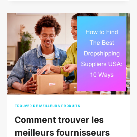
T-
IL
AUX
ÉTATS-
UNIS ?
COMMENT
ACHETER
SUR
TAOBAO
FACILEMENT ?
TROUVER DE MEILLEURS PRODUITS
Comment trouver les
meilleurs fournisseurs