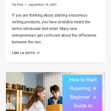
Par
Peut
septembre 19, 2025
If you are thinking about starting a business
selling products, you have probably heard the
terms wholesale and retail. Many new
entrepreneurs get confused about the difference
between the two…
WHOLESALE
LIRE LA SUITE
VS
RETAIL:
THE
ULTIMATE
COMPARISON
FOR
SMALL
BUSINESSES