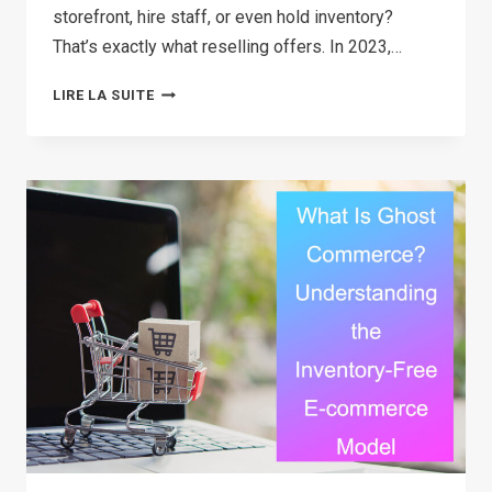
storefront, hire staff, or even hold inventory?
That’s exactly what reselling offers. In 2023,…
HOW
LIRE LA SUITE
TO
START
RESELLING:
A
BEGINNER’S
GUIDE
TO
BECOMING
A
SUCCESSFUL
RESELLER