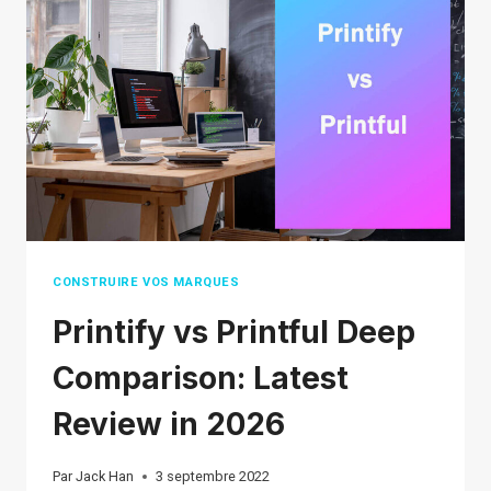
GUIDE
ULTIME
POUR
LES
VENDEURS
EN
LIGNE
CONSTRUIRE VOS MARQUES
Printify vs Printful Deep
Comparison: Latest
Review in 2026
Par
Jack Han
3 septembre 2022