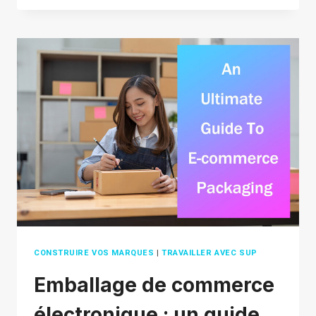
SUR
LE
PUBLIC
CIBLE :
COMMENT
LES
CONNAÎTRE,
LES
OBTENIR
ET
LES
CONSERVER
DANS
VOTRE
CONSTRUIRE VOS MARQUES
|
TRAVAILLER AVEC SUP
ENTREPRISE
Emballage de commerce
électronique : un guide