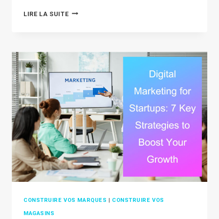
WHAT
LIRE LA SUITE
IS
GHOST
COMMERCE?
UNDERSTANDING
THIS
INVENTORY-
FREE
E-
COMMERCE
MODEL
CONSTRUIRE VOS MARQUES
|
CONSTRUIRE VOS
MAGASINS