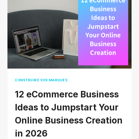
DROPSHIPPING
?
10
ÉTAPES
ÉPROUVÉES
ET
ERREURS
DE
DÉBUTANT
À
CONSTRUIRE VOS MARQUES
ÉVITER
12 eCommerce Business
Ideas to Jumpstart Your
Online Business Creation
in 2026