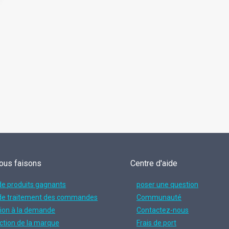
ous faisons
Centre d'aide
de produits gagnants
poser une question
de traitement des commandes
Communauté
ion à la demande
Contactez-nous
ction de la marque
Frais de port