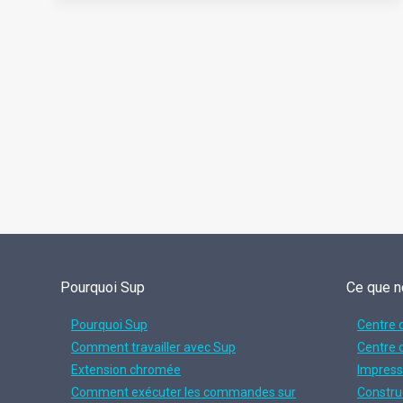
TO
SELL
ON
BLACK
FRIDAY
2026(&
TIPS
TO
DRIVE
SALES)
Pourquoi Sup
Ce que n
Pourquoi Sup
Centre 
Comment travailler avec Sup
Centre 
Extension chromée
Impress
Comment exécuter les commandes sur
Constru