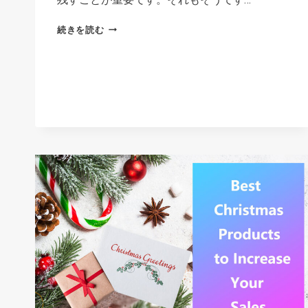
由
E
続きを読む
コ
マ
ー
ス
の
パ
ッ
ケ
ー
ジ
ン
グ:
オ
ン
ラ