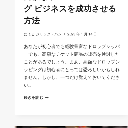
入
グ ビジネスを成功させる
手
し、
方法
ビ
ジ
による
ジャック・ハン
2023 年 1 月 14 日
ネ
あなたが初心者でも経験豊富なドロップシッパ
ス
ーでも、高額なチケット商品の販売を検討した
に
ことがあるでしょう。まあ、高額なドロップシ
活
ッピングは初心者にとっては恐ろしいかもしれ
か
ません。しかし、一つだけ覚えておいてくださ
し
い…
続
け
高
続きを読む
る
額
方
な
法
ド
ロ