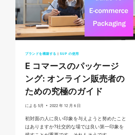
い
の
か?
低
価
格
ブランドを構築する
|
SUP の使用
の
背
E コマースのパッケージ
後
ング: オンライン販売者の
に
あ
ための究極のガイド
る
9
による
5月
2022 年 12 月 6 日
つ
初対面の人に良い印象を与えようと努めたこと
の
はありますか?社交的な場では良い第一印象を
理
残すことが重要です。それもそうです…