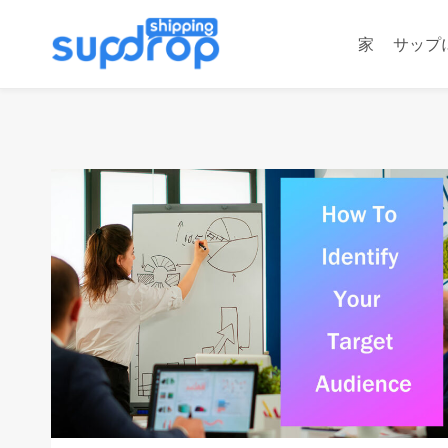
コ
ン
家
サップ
テ
ン
ツ
に
ス
キ
ッ
プ