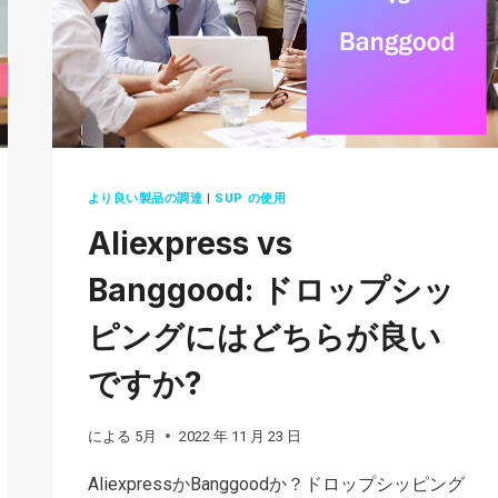
YOU
IN
2026
より良い製品の調達
|
SUP の使用
Aliexpress vs
Banggood: ドロップシッ
ピングにはどちらが良い
ですか?
による
5月
2022 年 11 月 23 日
AliexpressかBanggoodか？ドロップシッピング