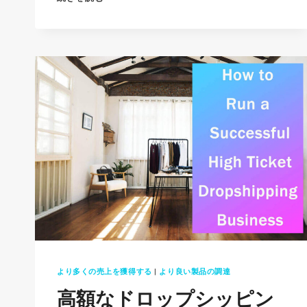
象
ユ
ー
ザ
ー
に
関
す
る
秘
密:
そ
れ
を
より多くの売上を獲得する
|
より良い製品の調達
知
り、
高額なドロップシッピン