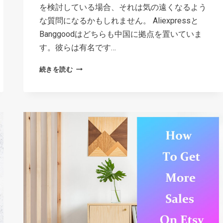
を検討している場合、それは気の遠くなるよう
な質問になるかもしれません。 Aliexpressと
Banggoodはどちらも中国に拠点を置いていま
す。彼らは有名です…
ALIEXPRESS
続きを読む
VS
BANGGOOD:
ド
ロ
ッ
プ
シ
ッ
ピ
ン
グ