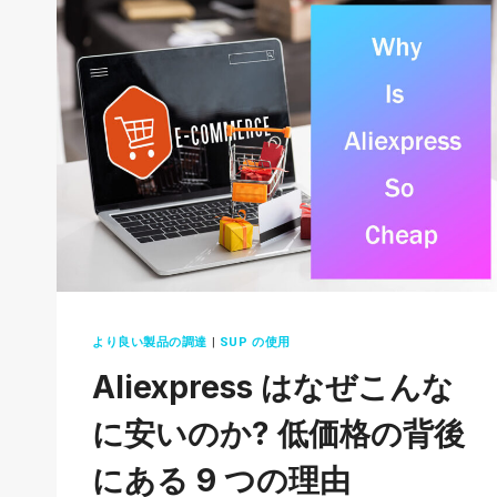
ッ
プ
シ
ッ
ピ
ン
グ
ビ
ジ
ネ
ス
より良い製品の調達
|
SUP の使用
を
Aliexpress はなぜこんな
成
功
に安いのか? 低価格の背後
さ
にある 9 つの理由
せ