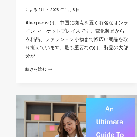
る
による
5月
2023 年 1 月 3 日
方
法
Aliexpress は、中国に拠点を置く有名なオンラ
イン マーケットプレイスです。電化製品から
衣料品、ファッション小物まで幅広い商品を取
り揃えています。最も重要なのは、製品の大部
分が…
ALIEXPRESS
続きを読む
は
な
ぜ
こ
ん
な
に
安