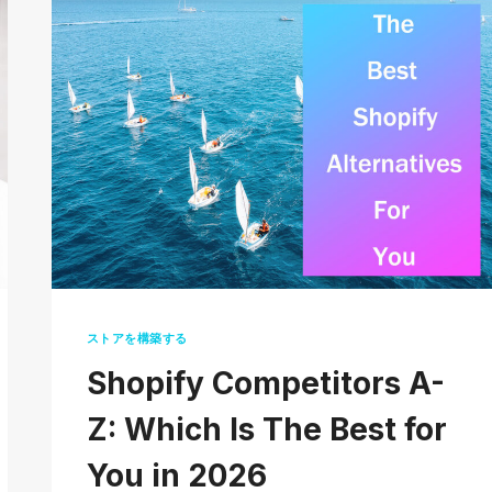
PRODUCTS
TO
BOOST
YOUR
SALES
IN
2026
ストアを構築する
Shopify Competitors A-
Z: Which Is The Best for
You in 2026