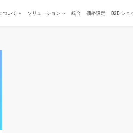
について
ソリューション
統合
価格設定
B2B ショ