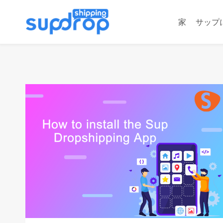
コ
ン
家
サップ
テ
ン
ツ
に
ス
キ
ッ
プ