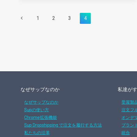
ア
プ
ペ
前
1
2
3
4
リ
に
ー
の
接
ペ
ジ
続
ー
し
ナ
て
ジ
ビ
管
理
ゲ
す
なぜサップなのか
私達が
ー
る
方
なぜサップなのか
受賞製
シ
法
Supの使い方
注文フ
Chrome拡張機能
オンデ
ョ
Sup Dropshipping で注文を履行する方法
ブラン
ン
私たちの沿革
統合