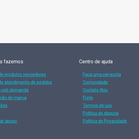
IN
2026
ós fazemos
Centro de ajuda
de produtos vencedores
Faça uma pergunta
de atendimento de pedidos
Comunidade
a sob demanda
Contate-Nos
ção de marca
Frete
ções
Termos de uso
Política de disputa
ar abuso
Política de Privacidade