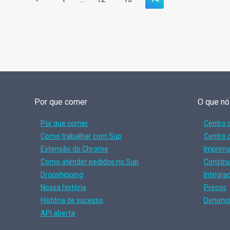
na
anterior
página
Por que comer
O que n
Por que comer
Centro 
Como trabalhar com Sup
Centro 
Extensão do Chrome
Imprim
Como atender pedidos no Sup
Constru
Dropshipping
Integra
Nossa história
Preços
História de sucesso
Denunci
API aberta