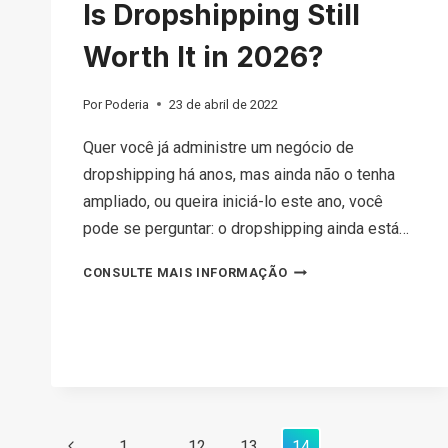
Is Dropshipping Still
Worth It in 2026?
Por
Poderia
23 de abril de 2022
Quer você já administre um negócio de
dropshipping há anos, mas ainda não o tenha
ampliado, ou queira iniciá-lo este ano, você
pode se perguntar: o dropshipping ainda está…
IS
CONSULTE MAIS INFORMAÇÃO
DROPSHIPPING
STILL
WORTH
IT
IN
2026?
Navegação
Página
1
…
12
13
14