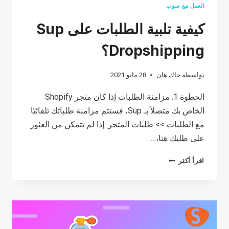
العمل مع سوب
كيفية تلبية الطلبات على Sup
Dropshipping؟
بواسطة
جاك هان
28 مايو 2021
الخطوة 1. مزامنة الطلبات إذا كان متجر Shopify
الخاص بك متصلاً بـ Sup، فستتم مزامنة طلباتك تلقائيًا
مع الطلبات >> طلبات المتجر. إذا لم تتمكن من العثور
على طلبك هنا،…
كيفية
اقرأ أكثر
تلبية
الطلبات
على
SUP
DROPSHIPPING؟