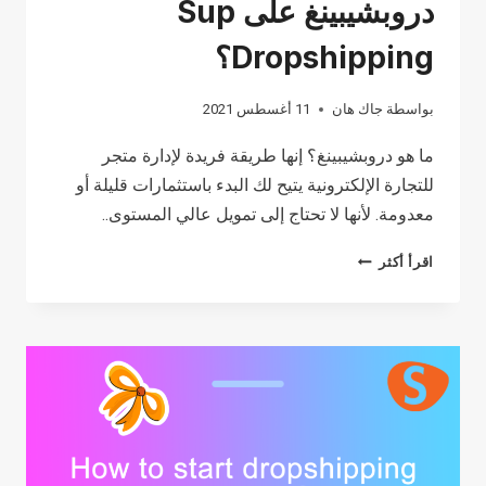
دروبشيبينغ على Sup
Dropshipping؟
بواسطة
جاك هان
11 أغسطس 2021
ما هو دروبشيبينغ؟ إنها طريقة فريدة لإدارة متجر
للتجارة الإلكترونية يتيح لك البدء باستثمارات قليلة أو
معدومة. لأنها لا تحتاج إلى تمويل عالي المستوى..
ما
اقرأ أكثر
هو
دروبشيبينغ؟
ما
هو
دروبشيبينغ
على
SUP