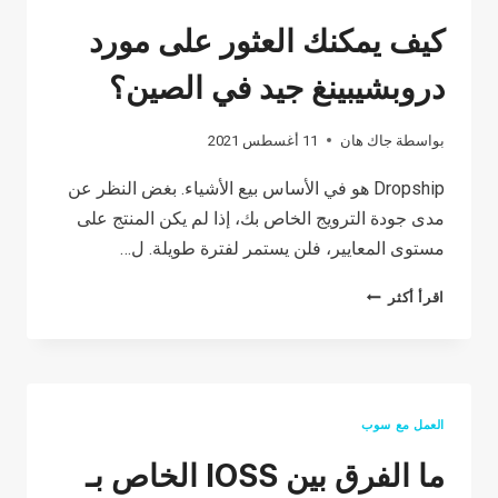
كيف يمكنك العثور على مورد
دروبشيبينغ جيد في الصين؟
بواسطة
جاك هان
11 أغسطس 2021
Dropship هو في الأساس بيع الأشياء. بغض النظر عن
مدى جودة الترويج الخاص بك، إذا لم يكن المنتج على
مستوى المعايير، فلن يستمر لفترة طويلة. ل…
كيف
اقرأ أكثر
يمكنك
العثور
على
مورد
العمل مع سوب
دروبشيبينغ
ما الفرق بين IOSS الخاص بـ
جيد