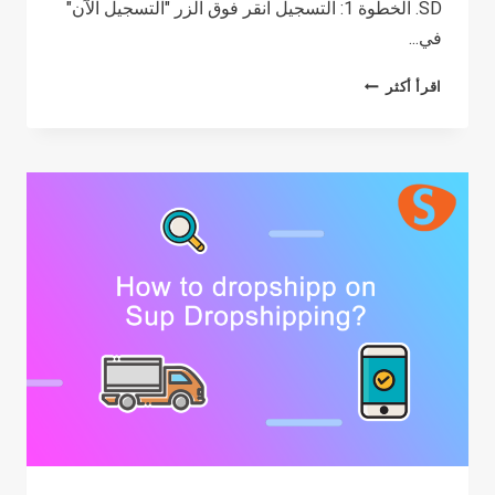
SD. الخطوة 1: التسجيل انقر فوق الزر "التسجيل الآن"
في...
كيفية
اقرأ أكثر
التسجيل
في
SUP
DROPSHIPPING؟