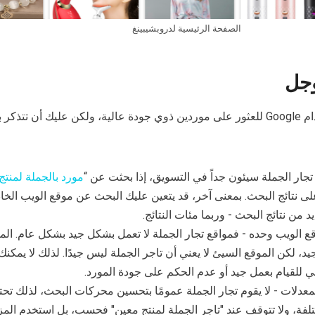
الصفحة الرئيسية لدروبشيبينغ
جل
من الواضح أننا نريد استخدام Google للعثور على موردين ذوي جودة عالية، ولكن عليك أن تتذ
جار الجملة سيئون جداً في التسويق، إذا بحثت عن “
مورد بالجملة لمنتج 
أعلى نتائج البحث. بمعنى آخر، قد يتعين عليك البحث عن موقع الويب الخ
 من نتائج البحث - وربما مئات النتائج.
ع الويب وحده - فمواقع تجار الجملة لا تعمل بشكل جيد بشكل عام. المو
د، لكن الموقع السيئ لا يعني أن تاجر الجملة ليس جيدًا. لذلك لا يمكنك 
ي للقيام بعمل جيد أو عدم الحكم على جودة المورد.
عدلات - لا يقوم تجار الجملة عمومًا بتحسين محركات البحث، لذلك تحت
ة، ولا تتوقف عند "تاجر الجملة لمنتج معين" فحسب، بل استخدم المز