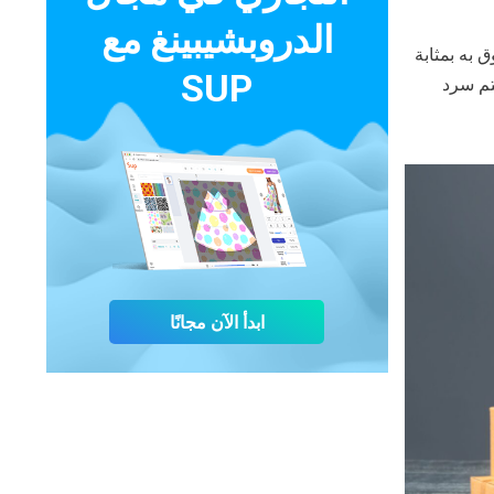
الدروبشيبينغ مع
 به بمثابة
SUP
تم سرد
ابدأ الآن مجانًا