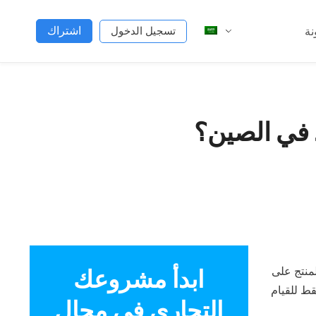
اشتراك
نة
تسجيل الدخول
 في الصين؟
لمنتج على
ابدأ مشروعك
ط للقيام
التجاري في مجال