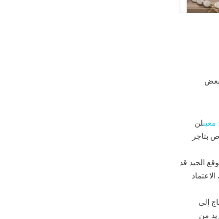
كر بعض
معين
لن
اص بتاجر
قع الجيد قد
الاعتماد
اج إلى
يد من