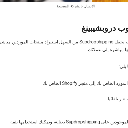
الاتصال بالشركة المصنعة
ب دروبشيبينغ
من خلال بضع نقرات فقط، يجعل Supdropshipping من السهل استيراد منتجات المور
يلي:
الخاص بك إلى متجر Shopify الخاص بك
ار تلقائيا
Sup بعناية، ويمكنك استخدامها بثقة