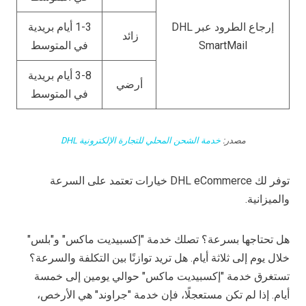
إرجاع الطرود عبر DHL
1-3 أيام بريدية
زائد
SmartMail
في المتوسط
3-8 أيام بريدية
أرضي
في المتوسط
مصدر:
خدمة الشحن المحلي للتجارة الإلكترونية DHL
توفر لك DHL eCommerce خيارات تعتمد على السرعة
والميزانية.
هل تحتاجها بسرعة؟ تصلك خدمة "إكسبيديت ماكس" و"بلس"
خلال يوم إلى ثلاثة أيام. هل تريد توازنًا بين التكلفة والسرعة؟
تستغرق خدمة "إكسبيديت ماكس" حوالي يومين إلى خمسة
أيام. إذا لم تكن مستعجلًا، فإن خدمة "جراوند" هي الأرخص،