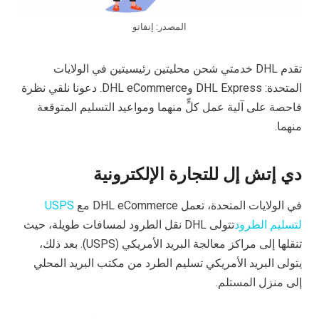
المصدر: إنفاتو
تقدم DHL خدمتي شحن محليتين رئيسيتين في الولايات
المتحدة: DHL Express وDHL eCommerce. دعونا نلقي نظرة
فاحصة على آلية عمل كلٍّ منهما ومواعيد التسليم المتوقعة
منهما.
دي إتش إل للتجارة الإلكترونية
في الولايات المتحدة، تعمل DHL eCommerce مع
USPS
لتسليم الطرود
تتولى DHL نقل الطرود لمسافات طويلة، حيث
تنقلها إلى مراكز معالجة البريد الأمريكي (USPS). بعد ذلك،
يتولى البريد الأمريكي تسليم الطرد من مكتب البريد المحلي
إلى منزل المستلم.