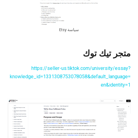
سياسة Etsy
متجر تيك توك
https://seller-us.tiktok.com/university/essay?
knowledge_id=1331308753078058&default_language=
en&identity=1