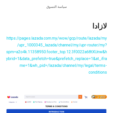
سياسة التسوق
لازادا
https://pages.lazada.com.my/wow/gcp/route/lazada/my
/upr_1000345_lazada/channel/my/upr-router/my?
spm=a2o4k.11358950.footer_top.12.3f0022a68tXUnw&h
ybrid=1&data_prefetch=true&prefetch_replace=1&at_ifra
me=1&wh_pid=/lazada/channel/my/legal/terms-
conditions