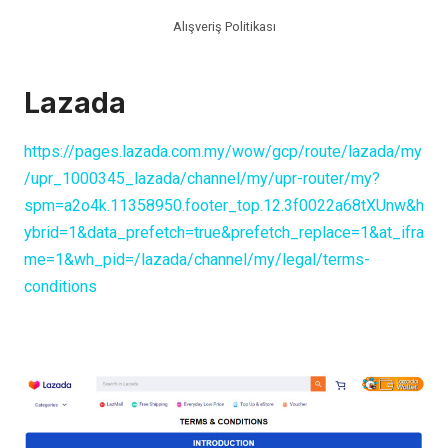
Alışveriş Politikası
Lazada
https://pages.lazada.com.my/wow/gcp/route/lazada/my
/upr_1000345_lazada/channel/my/upr-router/my?
spm=a2o4k.11358950.footer_top.12.3f0022a68tXUnw&h
ybrid=1&data_prefetch=true&prefetch_replace=1&at_ifra
me=1&wh_pid=/lazada/channel/my/legal/terms-
conditions