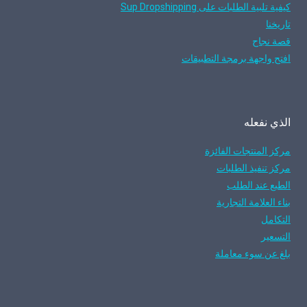
كيفية تلبية الطلبات على Sup Dropshipping
تاريخنا
قصة نجاح
افتح واجهة برمجة التطبيقات
الذي نفعله
مركز المنتجات الفائزة
مركز تنفيذ الطلبات
الطبع عند الطلب
بناء العلامة التجارية
التكامل
التسعير
بلغ عن سوء معاملة