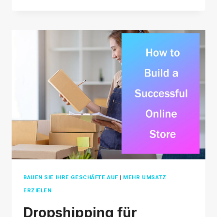
9
DROPSHIPPING
STRATEGIES
TO
SCALE
YOUR
ONLINE
BUSINESS
IN
2026
BAUEN SIE IHRE GESCHÄFTE AUF
|
MEHR UMSATZ
ERZIELEN
Dropshipping für