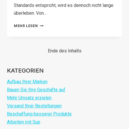
Standards entspricht, wird es dennoch nicht lange
überleben. Von…
WIE
MEHR LESEN
FINDET
MAN
EINEN
Ende des Inhalts
GUTEN
DROPSHIPPING-
KATEGORIEN
ANBIETER
IN
Aufbau Ihrer Marken
CHINA?
Bauen Sie Ihre Geschäfte auf
Mehr Umsatz erzielen
Versand Ihrer Bestellungen
Beschaffung besserer Produkte
Arbeiten mit Sup