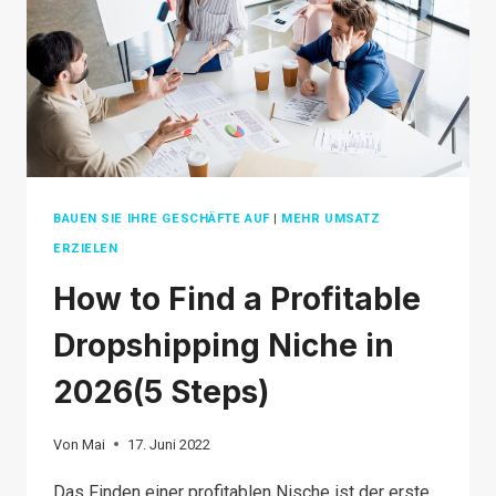
2026(FOR
FREE)
BAUEN SIE IHRE GESCHÄFTE AUF
|
MEHR UMSATZ
ERZIELEN
How to Find a Profitable
Dropshipping Niche in
2026(5 Steps)
Von
Mai
17. Juni 2022
Das Finden einer profitablen Nische ist der erste