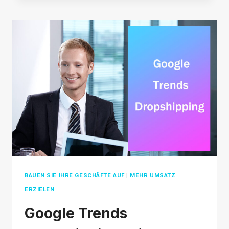
HOTLIST
ZUR
STEIGERUNG
IHRES
UMSATZES
BAUEN SIE IHRE GESCHÄFTE AUF
|
MEHR UMSATZ
ERZIELEN
Google Trends