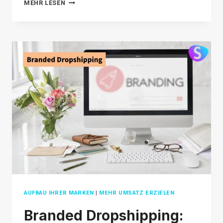
TOP
MEHR LESEN
5
DIGITAL
MARKETING
TIPS
IN
E-
COMMERCE
FOR
2026
AUFBAU IHRER MARKEN
|
MEHR UMSATZ ERZIELEN
Branded Dropshipping: