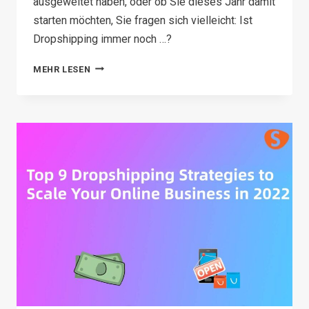
ausgeweitet haben, oder ob Sie dieses Jahr damit
starten möchten, Sie fragen sich vielleicht: Ist
Dropshipping immer noch …?
IS
MEHR LESEN
DROPSHIPPING
STILL
WORTH
IT
IN
2026?