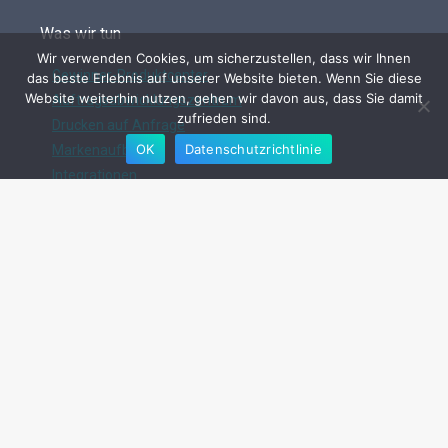
Was wir tun
Wir verwenden Cookies, um sicherzustellen, dass wir Ihnen
Gewinner-Produktcenter
das beste Erlebnis auf unserer Website bieten. Wenn Sie diese
Website weiterhin nutzen, gehen wir davon aus, dass Sie damit
Auftragsabwicklungszentrum
zufrieden sind.
Drucken auf Anfrage
OK
Datenschutzrichtlinie
Markenaufbau
Integrationen
Preisgestaltung
Missbrauch melden
Hilfezentrum
Stelle eine Frage
Gemeinschaft
Kontaktiere uns
Versandkosten