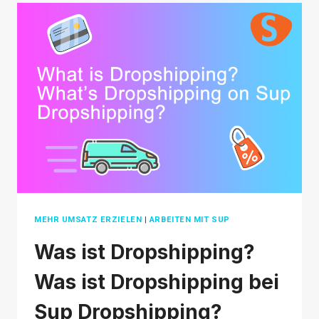
BAUEN
SIE
IN
3
SCHRITTEN
EINEN
ERFOLGREICHEN
ONLINE-
SHOP
AUF
MEHR UMSATZ ERZIELEN
|
ARBEITEN MIT SUP
Was ist Dropshipping?
Was ist Dropshipping bei
Sup Dropshipping?