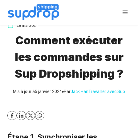
Aller
au
contenu
28 mai 2021
Comment exécuter
les commandes sur
Sup Dropshipping ?
Mis à jour à
5 janvier 2024
Par
Jack Han
Travailler avec Sup
Étape 1. Synchroniser les