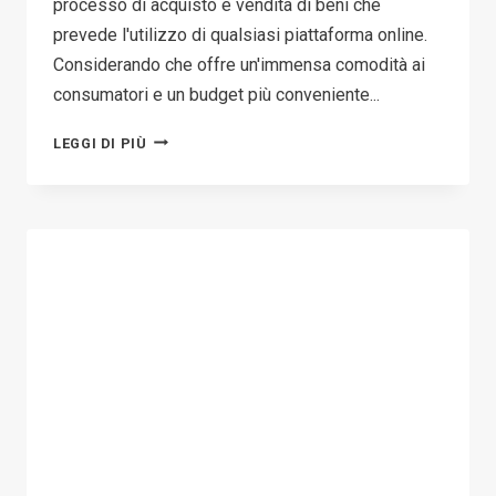
processo di acquisto e vendita di beni che
prevede l'utilizzo di qualsiasi piattaforma online.
Considerando che offre un'immensa comodità ai
consumatori e un budget più conveniente...
CHE
LEGGI DI PIÙ
COS'È
UN'ATTIVITÀ
DI
E-
COMMERCE?
PRO,
CONTRO
E
OTTIMI
CONSIGLI
PER