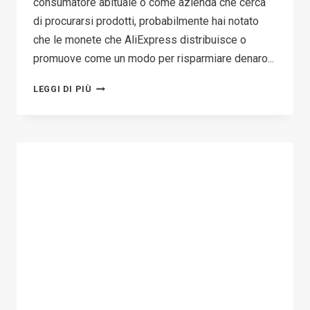
consumatore abituale o come azienda che cerca
di procurarsi prodotti, probabilmente hai notato
che le monete che AliExpress distribuisce o
promuove come un modo per risparmiare denaro...
HOW
LEGGI DI PIÙ
TO
USE
COINS
ON
ALIEXPRESS:
PRACTICAL
GUIDE
IN
2026