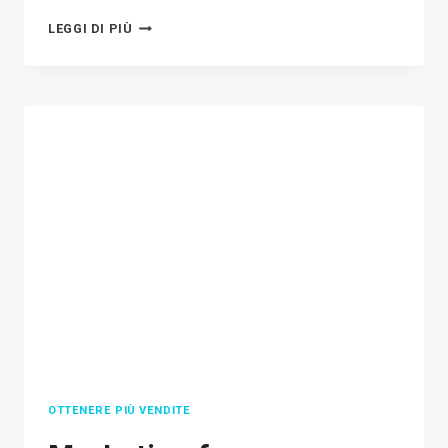
12
LEGGI DI PIÙ
ECOMMERCE
BUSINESS
IDEAS
TO
JUMPSTART
YOUR
ONLINE
BUSINESS
CREATION
IN
2026
OTTENERE PIÙ VENDITE