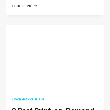
COME
LEGGI DI PIÙ
GUADAGNARE
CON
IL
DROPSHIPPING?
10
PASSAGGI
COMPROVATI
ED
ERRORI
DA
PRINCIPIANTI
DA
EVITARE
LAVORARE CON IL SUP