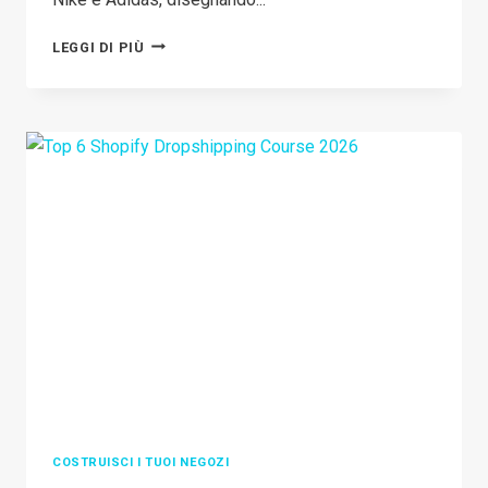
COSA
LEGGI DI PIÙ
È
SUCCESSO
A
PANDABUY?
PANDABUY
È
LEGITTIMO?
UNA
REVISIONE
COMPLETA
COSTRUISCI I TUOI NEGOZI