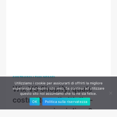
PROVEN
STRATEGIES
IN
2026
COSTRUISCI I TUOI NEGOZI
Utilizziamo i cookie per assicurarti di offrirti la migliore
Wix VS Shopify: quale
esperienza sul nostro sito web. Se continui ad utilizzare
questo sito noi assumiamo che tu ne sia felice.
costruttore di siti di e-
OK
Politica sulla riservatezza
commerce è migliore?