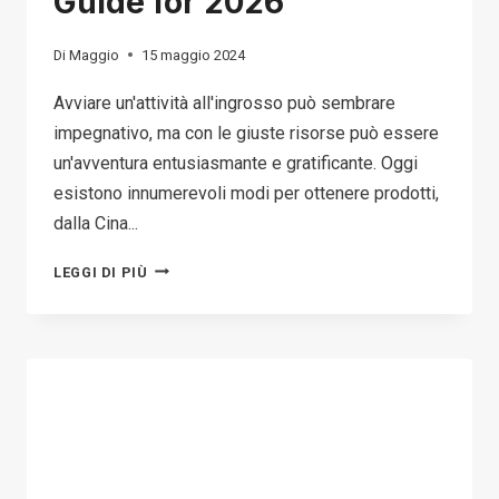
Guide for 2026
Di
Maggio
15 maggio 2024
Avviare un'attività all'ingrosso può sembrare
impegnativo, ma con le giuste risorse può essere
un'avventura entusiasmante e gratificante. Oggi
esistono innumerevoli modi per ottenere prodotti,
dalla Cina...
TOP
LEGGI DI PIÙ
30+
CHINA
WHOLESALE
WEBSITES
AND
MARKETS:
YOUR