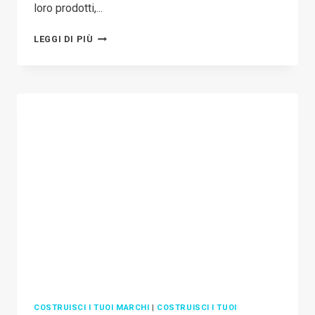
loro prodotti,...
STRATEGIA
LEGGI DI PIÙ
DI
PREZZO
DEL
DROPSHIPPING:
COME
VALUTARE
I
PRODOTTI
IN
DROPSHIPPING
COSTRUISCI I TUOI MARCHI
|
COSTRUISCI I TUOI