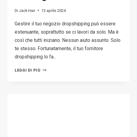
Di
Jack Han
13 aprile 2024
Gestire il tuo negozio dropshipping può essere
estenuante, soprattutto se ci lavori da solo. Ma è
così che tutti iniziano. Nessun aiuto assunto. Solo
te stesso. Fortunatamente, il tuo fornitore
dropshipping lo fa...
8
LEGGI DI PIÙ
STRUMENTI
ESSENZIALI
PER
IL
DROPSHIPPING
PER
GARANTIRE
LA