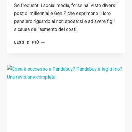
Se frequenti i social media, forse hai visto diversi
post di millennial e Gen Z che esprimono il loro
pensiero riguardo al non sposarsi e ad avere figli
a causa dell'aumento dei costi...
FORNITURE
LEGGI DI PIÙ
PER
ANIMALI
IN
DROPSHIPPING:
QUALI
SONO
I
MIGLIORI
PRODOTTI
PER
ANIMALI