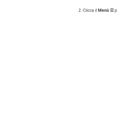
Clicca il
Menù ☰
p