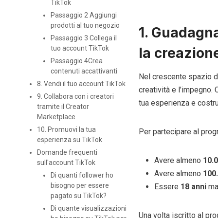
TikTok
Passaggio 2 Aggiungi
prodotti al tuo negozio
1. Guadagna 
Passaggio 3 Collega il
tuo account TikTok
la creazion
Passaggio 4Crea
contenuti accattivanti
Nel crescente spazio de
8. Vendi il tuo account TikTok
creatività e l’impegno. 
9. Collabora con i creatori
tua esperienza e costru
tramite il Creator
Marketplace
10. Promuovi la tua
Per partecipare al pro
esperienza su TikTok
Domande frequenti
Avere almeno
10.0
sull'account TikTok
Avere almeno
100.
Di quanti follower ho
bisogno per essere
Essere
18 anni
mag
pagato su TikTok?
Di quante visualizzazioni
Una volta iscritto al p