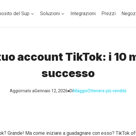
posito del Sup
Soluzioni
Integrazioni
Prezzi
Negoz
uo account TikTok: i 10 m
successo
Aggiornato a
Gennaio 12, 2026
Di
Maggio
Ottenere più vendite
Tok? Grande! Ma come iniziare a guadagnare con esso? TikTok of