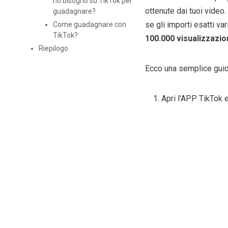
ho bisogno su TikTok per
ottenute dai tuoi video.
guadagnare?
se gli importi esatti va
Come guadagnare con
TikTok?
100.000 visualizzazio
Riepilogo
Ecco una semplice guid
Apri l'APP TikTok 