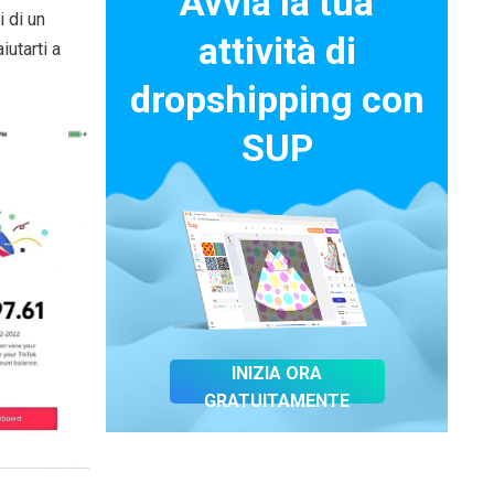
Avvia la tua
i di un
attività di
utarti a
dropshipping con
SUP
INIZIA ORA
GRATUITAMENTE