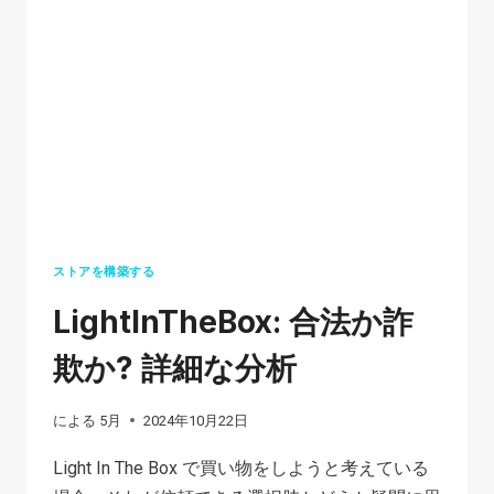
解
す
る:
す
べ
て
の
小
売
ストアを構築する
業
LightInTheBox: 合法か詐
者
が
欺か? 詳細な分析
知
っ
による
5月
2024年10月22日
て
Light In The Box で買い物をしようと考えている
お