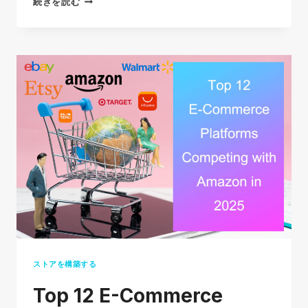
SHOPIFY
続きを読む
は
本
当
に
信
頼
で
き
る
の
か？
そ
れ
と
ストアを構築する
も
Top 12 E-Commerce
単