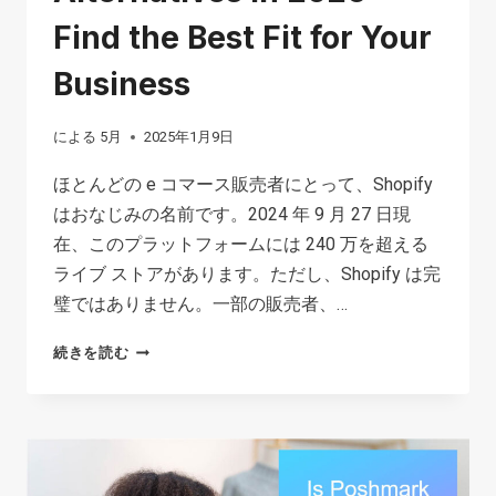
た
Find the Best Fit for Your
め
の
Business
完
全
による
5月
2025年1月9日
ガ
ほとんどの e コマース販売者にとって、Shopify
イ
はおなじみの名前です。2024 年 9 月 27 日現
ド
在、このプラットフォームには 240 万を超える
ライブ ストアがあります。ただし、Shopify は完
璧ではありません。一部の販売者、…
TOP
続きを読む
15
SHOPIFY
ALTERNATIVES
IN