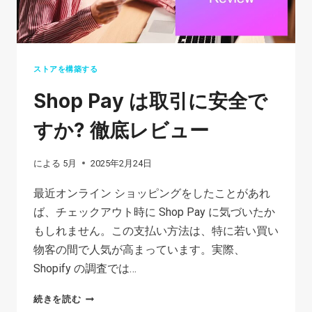
ト:
TIKTOK
で
お
ストアを構築する
金
Shop Pay は取引に安全で
を
稼
すか? 徹底レビュー
ぐ
た
による
5月
2025年2月24日
め
最近オンライン ショッピングをしたことがあれ
の
ば、チェックアウト時に Shop Pay に気づいたか
究
もしれません。この支払い方法は、特に若い買い
極
物客の間で人気が高まっています。実際、
の
Shopify の調査では…
ガ
イ
SHOP
続きを読む
ド