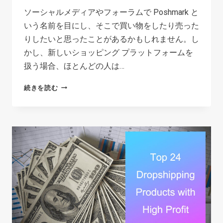
ソーシャルメディアやフォーラムで Poshmark と
いう名前を目にし、そこで買い物をしたり売った
りしたいと思ったことがあるかもしれません。し
かし、新しいショッピング プラットフォームを
扱う場合、ほとんどの人は…
POSHMARK
続きを読む
は
合
法
か?
購
入
ま
た
は
販