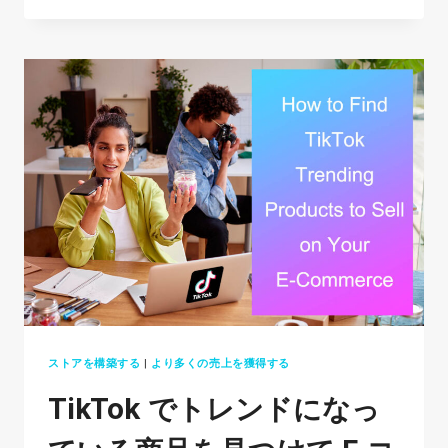
PAY
は
取
引
に
安
全
で
す
か?
徹
底
レ
ビ
ストアを構築する
|
より多くの売上を獲得する
ュ
TikTok でトレンドになっ
ー