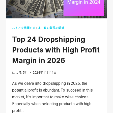
売
す
る
前
ストアを構築する
|
より良い製品の調達
に
Top 24 Dropshipping
知
っ
Products with High Profit
て
Margin in 2026
お
く
による
5月
2024年11月11日
べ
き
As we delve into dropshipping in 2026, the
こ
potential profit is abundant. To succeed in this
と
market, It’s important to make wise choices.
Especially when selecting products with high
profit…