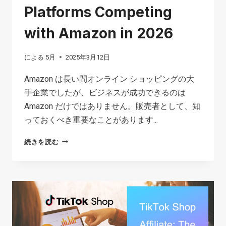
な
Platforms Competing
る
with Amazon in 2026
宣
伝？
による
5月
2025年3月12日
初
心
Amazon は長い間オンライン ショッピングの大
者
手企業でしたが、ビジネスが成功できるのは
の
Amazon だけではありません。販売者として、知
た
っておくべき重要なことがあります...
め
TOP
続きを読む
の
12
正
E-
直
COMMERCE
な
PLATFORMS
考
COMPETING
察
WITH