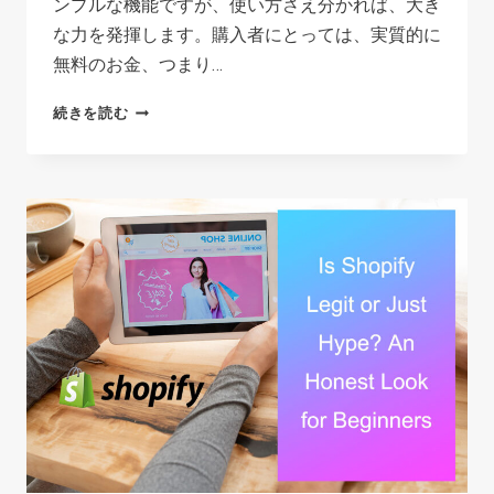
ンプルな機能ですが、使い方さえ分かれば、大き
な力を発揮します。購入者にとっては、実質的に
無料のお金、つまり…
USING
続きを読む
SHOP
CASH
IN
2026:
A
REAL
GUIDE
FOR
BUYERS
AND
SELLERS