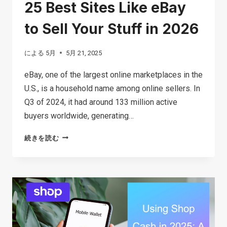
25 Best Sites Like eBay
to Sell Your Stuff in 2026
による
5月
5月 21, 2025
eBay, one of the largest online marketplaces in the
U.S., is a household name among online sellers. In
Q3 of 2024, it had around 133 million active
buyers worldwide, generating…
25
続きを読む
BEST
SITES
LIKE
EBAY
TO
SELL