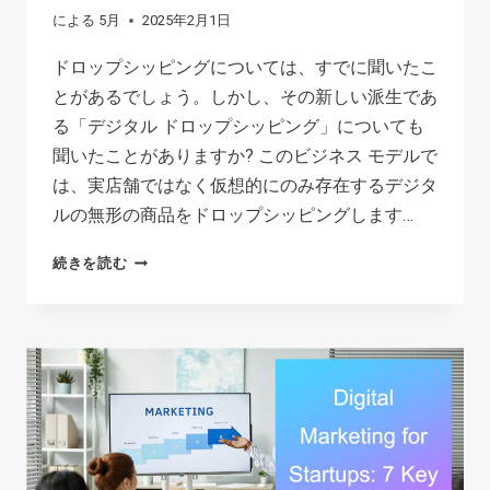
による
5月
2025年2月1日
マ
ー
ドロップシッピングについては、すでに聞いたこ
ス
とがあるでしょう。しかし、その新しい派生であ
ス
る「デジタル ドロップシッピング」についても
ト
聞いたことがありますか? このビジネス モデルで
ア
は、実店舗ではなく仮想的にのみ存在するデジタ
で
ルの無形の商品をドロップシッピングします…
販
続きを読む
売
DIGITAL
す
DROPSHIPPING:
る
COMPREHENSIVE
方
GUIDE
法
(2026)