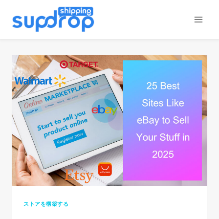
コ
ン
テ
ン
ツ
に
ス
キ
ッ
プ
ストアを構築する