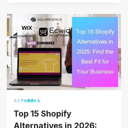
ョ
7
ッ
つ
プ
の
の
主
送
要
料
戦
無
略
料:
販
売
者
と
購
ストアを構築する
入
Top 15 Shopify
者
の
Alternatives in 2026: