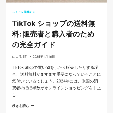
タ
ル
ストアを構築する
マ
TikTok ショップの送料無
ー
ケ
料: 販売者と購入者のため
テ
の完全ガイド
ィ
ン
による
5月
2025年1月16日
グ:
成
TikTok Shopで買い物をしたり販売したりする場
長
合、送料無料がますます重要になっていることに
を
気付いているでしょう。2024年には、米国の消
加
費者のほぼ半数がオンラインショッピングを中止
速
し…
さ
TIKTOK
続きを読む
せ
シ
る