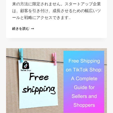
来の方法に限定されません。スタートアップ企業
は、顧客を引き付け、成長させるための幅広いツ
ールと戦略にアクセスできます...
ス
続きを読む
タ
ー
ト
ア
ッ
プ
の
た
め
の
デ
ジ