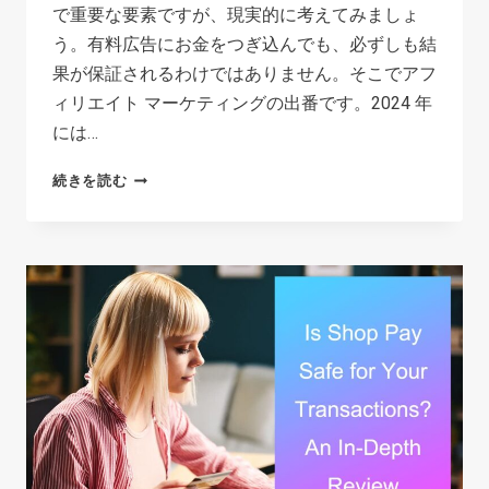
で重要な要素ですが、現実的に考えてみましょ
う。有料広告にお金をつぎ込んでも、必ずしも結
果が保証されるわけではありません。そこでアフ
ィリエイト マーケティングの出番です。2024 年
には…
TIKTOK
続きを読む
シ
ョ
ッ
プ
ア
フ
ィ
リ
エ
イ