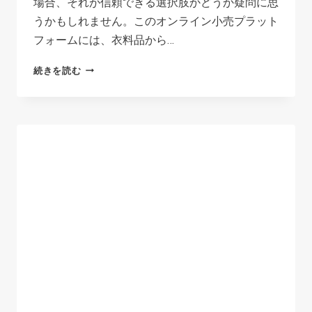
場合、それが信頼できる選択肢かどうか疑問に思
く
うかもしれません。このオンライン小売プラット
べ
フォームには、衣料品から…
き
こ
LIGHTINTHEBOX:
続きを読む
と
合
法
か
詐
欺
か?
詳
細
な
分
析