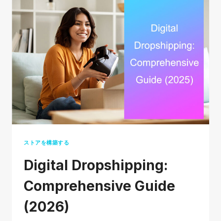
ン
ド
に
な
っ
て
い
る
商
品
を
ストアを構築する
見
​​Digital Dropshipping:
つ
け
Comprehensive Guide
て
(2026)
E
コ