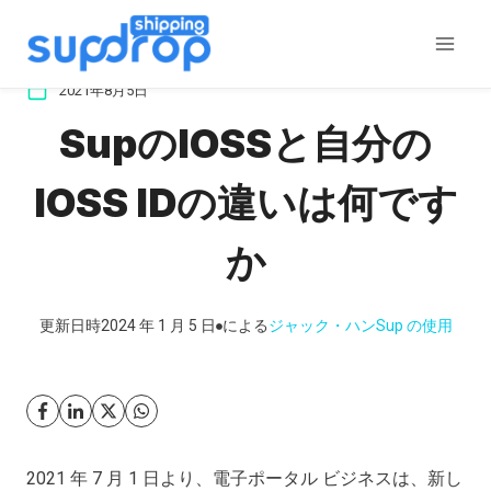
コ
ン
テ
2021年8月5日
ン
SupのIOSSと自分の
ツ
に
IOSS IDの違いは何です
ス
キ
か
ッ
プ
更新日時
2024 年 1 月 5 日
による
ジャック・ハン
Sup の使用
2021 年 7 月 1 日より、電子ポータル ビジネスは、新し