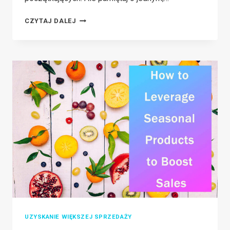
JAK
CZYTAJ DALEJ
PROWADZIĆ
ODNOSZĄCĄ
SUKCESY
FIRMĘ
DROPSHIPPINGOWĄ
Z
WYSOKIMI
BILETAMI
UZYSKANIE WIĘKSZEJ SPRZEDAŻY