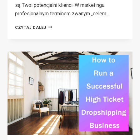
są Twoi potencjalni klienci. W marketingu
profesjonalnym terminem zwanym „celem…
SEKRETY
CZYTAJ DALEJ
ODBIORCÓW
DOCELOWYCH:
JAK
JE
POZNAĆ,
ZDOBYĆ
I
UTRZYMAĆ
W
SWOJEJ
FIRMIE