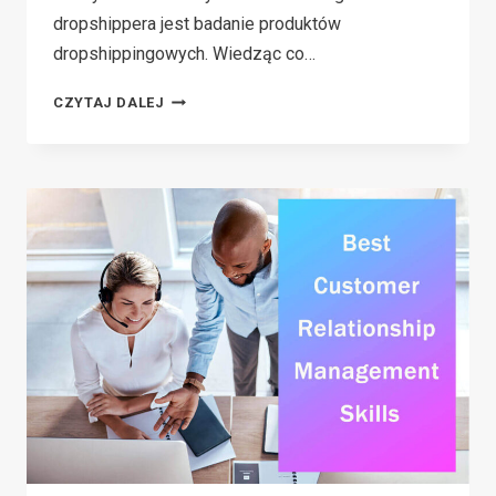
dropshippera jest badanie produktów
dropshippingowych. Wiedząc co…
9
CZYTAJ DALEJ
PRODUKTÓW,
KTÓRYCH
POWINIENEŚ
UNIKAĆ
DROPSHIPPINGU