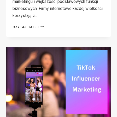
marketingu i większości podstawowych funkcji
biznesowych. Firmy internetowe każdej wielkości
korzystają z…
PONAD
CZYTAJ DALEJ
10
NAJNOWOCZEŚNIEJSZYCH
NARZĘDZI
MARKETINGOWYCH
OPARTYCH
NA
SZTUCZNEJ
INTELIGENCJI,
KTÓRE
POMOGĄ
ROZWIJAĆ
TWOJĄ