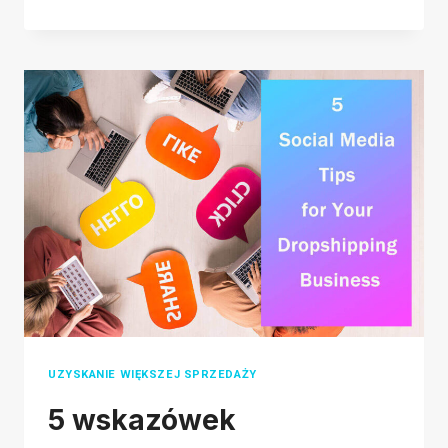
UMIEJĘTNOŚCI
ZARZĄDZANIA
RELACJAMI
Z
KLIENTAMI
W
CELU
ROZWOJU
BIZNESU
UZYSKANIE WIĘKSZEJ SPRZEDAŻY
5 wskazówek