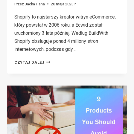
Przez
Jacka Hana
20 maja 2023 r
Shopify to najstarszy kreator witryn eCommerce,
który powstał w 2006 roku, a Ecwid został
uruchomiony 3 lata później. Według BuildWith
Shopify obsługuje ponad 4 miliony stron
internetowych, podczas gdy…
ECWID
CZYTAJ DALEJ
VS
SHOPIFY:
WHICH
ONLINE
STORE
BUILDER
IS
BETTER?