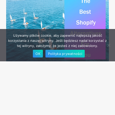
PRODUCTS
TO
BOOST
YOUR
SALES
Używamy plików cookie, aby zapewnić najlepszą jakość
IN
korzystania z naszej witryny. Jeśli będziesz nadal korzystać z
2026
tej witryny, założymy, że jesteś z niej zadowolony.
OK
Polityka prywatności
BUDOWANIE SKLEPÓW
Shopify Competitors A-
Z: Which Is The Best for
You in 2026