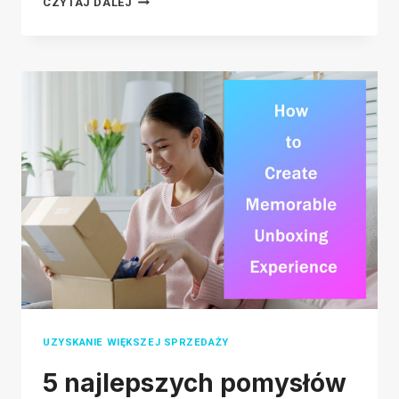
MARKETING
CZYTAJ DALEJ
WPŁYWOWY
TIKTOK:
KOMPLETNY
PRZEWODNIK
OD
CZEGO
ZACZĄĆ
UZYSKANIE WIĘKSZEJ SPRZEDAŻY
5 najlepszych pomysłów