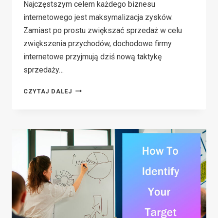
Najczęstszym celem każdego biznesu
internetowego jest maksymalizacja zysków.
Zamiast po prostu zwiększać sprzedaż w celu
zwiększenia przychodów, dochodowe firmy
internetowe przyjmują dziś nową taktykę
sprzedaży…
SPRZEDAŻ
CZYTAJ DALEJ
DODATKOWA
A
SPRZEDAŻ
KRZYŻOWA:
POZNAJ
RÓŻNICĘ,
ABY
DOBRZE
JE