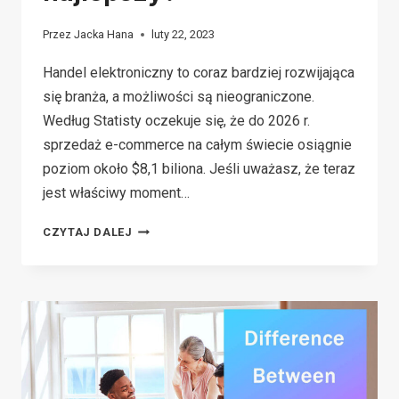
Przez
Jacka Hana
luty 22, 2023
Handel elektroniczny to coraz bardziej rozwijająca
się branża, a możliwości są nieograniczone.
Według Statisty oczekuje się, że do 2026 r.
sprzedaż e-commerce na całym świecie osiągnie
poziom około $8,1 biliona. Jeśli uważasz, że teraz
jest właściwy moment…
DROPSHIPPING
CZYTAJ DALEJ
VS
MARKETING
AFILIACYJNY:
KTÓRY
MODEL
BIZNESOWY
JEST