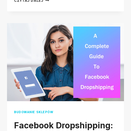
CZYTAJ DALEJ
PRZEWODNIK
DOTYCZĄCY
ZMIANY
NAZWY
SKLEPU
ETSY
BUDOWANIE SKLEPÓW
Facebook Dropshipping: