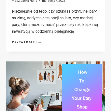
Przez
Jacka Hana
marzec 27, 2023
Niezależnie od tego, czy szukasz przytulnej pary
na zimę, oddychającej opcji na lato, czy modnej
pary, którą możesz nosić przez cały rok, klapki są
inwestycją w codzienną pielęgnację.
TOP
CZYTAJ DALEJ
10
CLOUDY
SHARK
SLIDES
FOR
2026
SUMMER