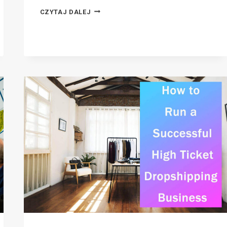
SPRZEDAŻ
CZYTAJ DALEJ
DODATKOWA
A
SPRZEDAŻ
KRZYŻOWA:
POZNAJ
RÓŻNICĘ,
ABY
DOBRZE
JE
WYKORZYSTAĆ