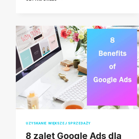
TO
LEVERAGE
SEASONAL
PRODUCTS
TO
BOOST
YOUR
SALES
IN
2026
UZYSKANIE WIĘKSZEJ SPRZEDAŻY
8 zalet Google Ads dla