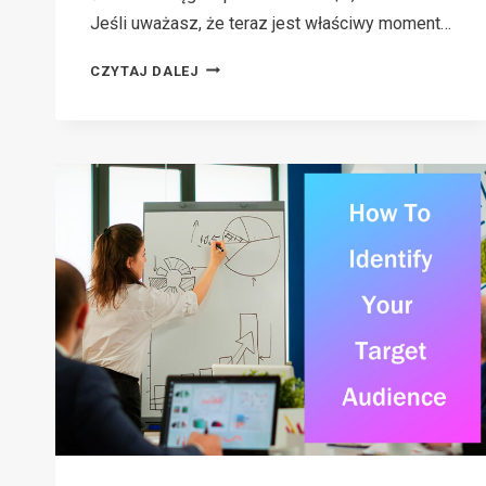
Jeśli uważasz, że teraz jest właściwy moment…
DROPSHIPPING
CZYTAJ DALEJ
VS
MARKETING
AFILIACYJNY:
KTÓRY
MODEL
BIZNESOWY
JEST
DLA
CIEBIE
NAJLEPSZY?