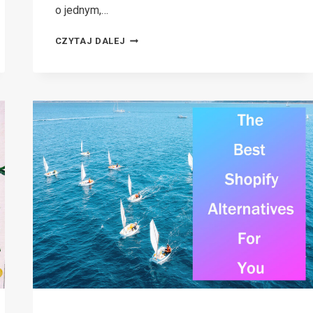
o jednym,…
JAK
CZYTAJ DALEJ
PROWADZIĆ
ODNOSZĄCĄ
SUKCESY
FIRMĘ
DROPSHIPPINGOWĄ
Z
WYSOKIMI
BILETAMI