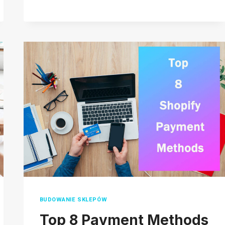
A-
Z:
WHICH
IS
THE
BEST
FOR
YOU
IN
2026
BUDOWANIE SKLEPÓW
Top 8 Payment Methods