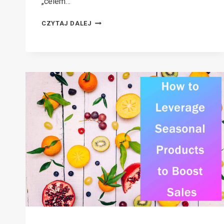
„celem…
SEKRETY
CZYTAJ DALEJ
ODBIORCÓW
DOCELOWYCH:
JAK
JE
POZNAĆ,
ZDOBYĆ
I
UTRZYMAĆ
W
SWOJEJ
FIRMIE